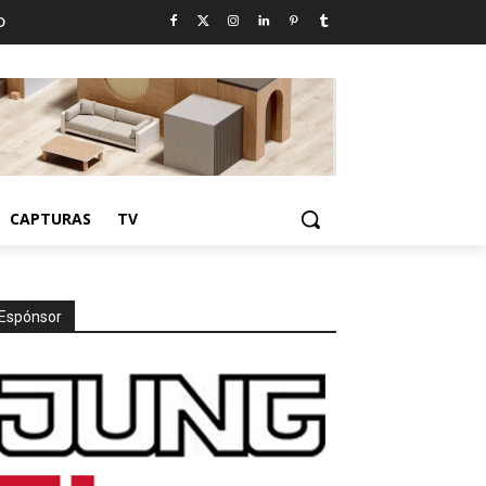
D
CAPTURAS
TV
Espónsor