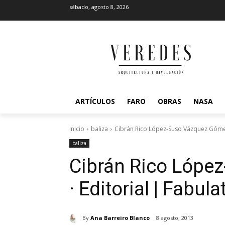
sábado, agosto 8, 2026
ARTÍCULOS
FARO
OBRAS
NASA
Inicio
baliza
Cibrán Rico López-Suso Vázquez Gómez 
baliza
Cibrán Rico Lópe
· Editorial | Fabula
By
Ana Barreiro Blanco
8 agosto, 2013