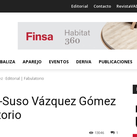
Editorial
Contacto
RevistaVA
BALIZA
APAREJO
EVENTOS
DERIVA
PUBLICACIONES
· Editorial | Fabulatorio
z-Suso Vázquez Gómez
torio
13046
1