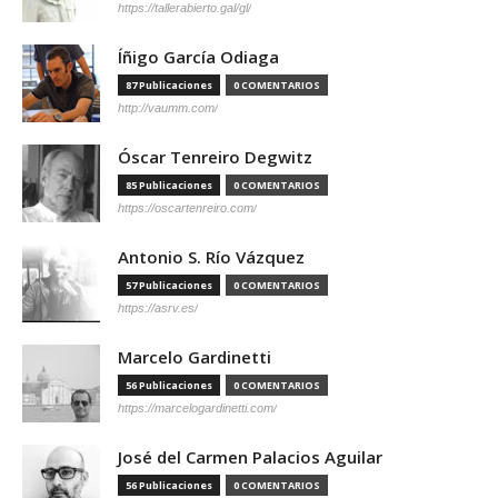
https://tallerabierto.gal/gl/
Íñigo García Odiaga
87 Publicaciones
0 COMENTARIOS
http://vaumm.com/
Óscar Tenreiro Degwitz
85 Publicaciones
0 COMENTARIOS
https://oscartenreiro.com/
Antonio S. Río Vázquez
57 Publicaciones
0 COMENTARIOS
https://asrv.es/
Marcelo Gardinetti
56 Publicaciones
0 COMENTARIOS
https://marcelogardinetti.com/
José del Carmen Palacios Aguilar
56 Publicaciones
0 COMENTARIOS