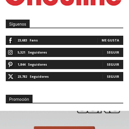
Síguenos
23,683
Fans
ME GUSTA
5,321
Seguidores
SEGUIR
1,844
Seguidores
SEGUIR
23,782
Seguidores
SEGUIR
Promoción