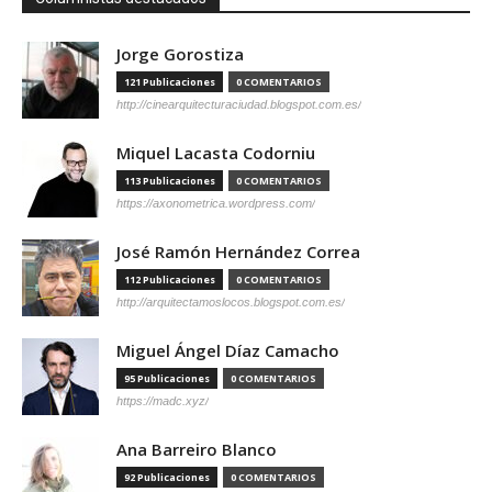
Jorge Gorostiza
121 Publicaciones
0 COMENTARIOS
http://cinearquitecturaciudad.blogspot.com.es/
Miquel Lacasta Codorniu
113 Publicaciones
0 COMENTARIOS
https://axonometrica.wordpress.com/
José Ramón Hernández Correa
112 Publicaciones
0 COMENTARIOS
http://arquitectamoslocos.blogspot.com.es/
Miguel Ángel Díaz Camacho
95 Publicaciones
0 COMENTARIOS
https://madc.xyz/
Ana Barreiro Blanco
92 Publicaciones
0 COMENTARIOS