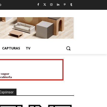
D
CAPTURAS
TV
Espónsor