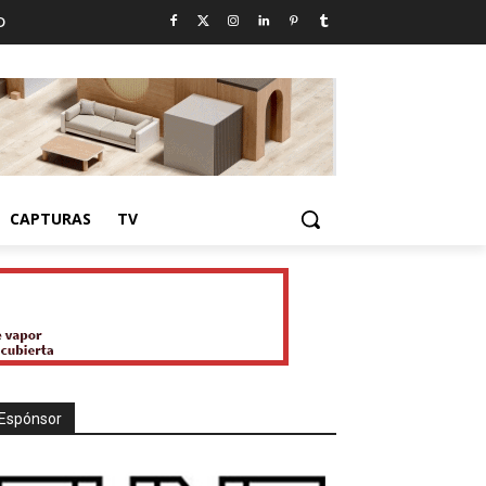
D
CAPTURAS
TV
Espónsor