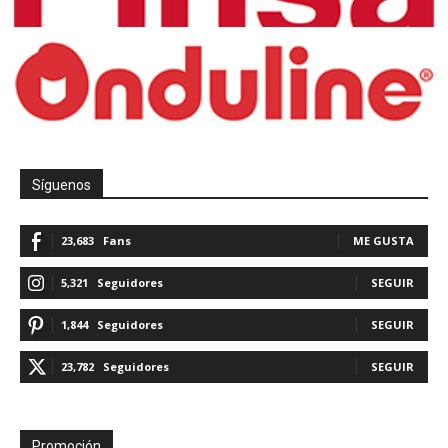
Síguenos
23,683
Fans
ME GUSTA
5,321
Seguidores
SEGUIR
1,844
Seguidores
SEGUIR
23,782
Seguidores
SEGUIR
Promoción