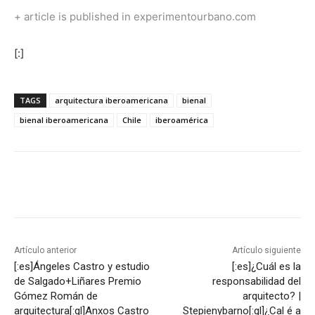
+
article is published in experimentourbano.com
[:]
TAGS
arquitectura iberoamericana
bienal
bienal iberoamericana
Chile
iberoamérica
Artículo anterior
Artículo siguiente
[:es]Ángeles Castro y estudio
[:es]¿Cuál es la
de Salgado+Liñares Premio
responsabilidad del
Gómez Román de
arquitecto? |
arquitectura[:gl]Anxos Castro
Stepienybarno[:gl]¿Cal é a