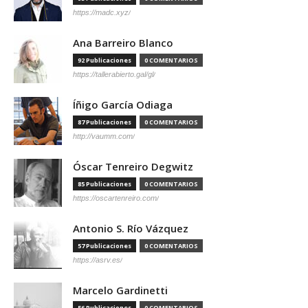
https://madc.xyz/
Ana Barreiro Blanco
92 Publicaciones
0 COMENTARIOS
https://tallerabierto.gal/gl/
Íñigo García Odiaga
87 Publicaciones
0 COMENTARIOS
http://vaumm.com/
Óscar Tenreiro Degwitz
85 Publicaciones
0 COMENTARIOS
https://oscartenreiro.com/
Antonio S. Río Vázquez
57 Publicaciones
0 COMENTARIOS
https://asrv.es/
Marcelo Gardinetti
56 Publicaciones
0 COMENTARIOS