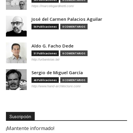
https://marcelogardinetti.com/
José del Carmen Palacios Aguilar
56 Publicaciones
0 COMENTARIOS
Aldo G. Facho Dede
51 Publicaciones
0 COMENTARIOS
http://urbanistas.lat/
Sergio de Miguel García
46 Publicaciones
0 COMENTARIOS
http://www.hand-architecture.com/
Suscripción