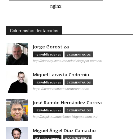
Columnistas destacados
Jorge Gorostiza
121 Publicaciones
0 COMENTARIOS
http://cinearquitecturaciudad.blogspot.com.es/
Miquel Lacasta Codorniu
113 Publicaciones
0 COMENTARIOS
https://axonometrica.wordpress.com/
José Ramón Hernández Correa
112 Publicaciones
0 COMENTARIOS
http://arquitectamoslocos.blogspot.com.es/
Miguel Ángel Díaz Camacho
95 Publicaciones
0 COMENTARIOS