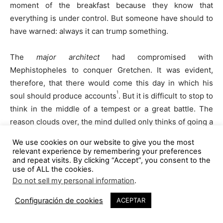
moment of the breakfast because they know that
everything is under control. But someone have should to
have warned: always it can trump something.
The
major architect
had compromised with
Mephistopheles to conquer Gretchen. It was evident,
therefore, that there would come this day in which his
1
soul should produce accounts
. But it is difficult to stop to
think in the middle of a tempest or a great battle. The
reason clouds over, the mind dulled only thinks of going a
step beyond. The architects seemed
to adore the smell
We use cookies on our website to give you the most
of the napalm in the morning
, and the satiny hills seemed
relevant experience by remembering your preferences
to detach an indescribable aroma to victory. But, since
and repeat visits. By clicking “Accept”, you consent to the
use of ALL the cookies.
Kilgore had predicted, one day this war finished. The
Do not sell my personal information
.
things changed and the illustrious ones of the
1
architecture had to change his speech. Before the
Configuración de cookies
ACEPTAR
manifest collapse of an economic system that had