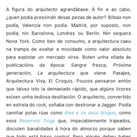
A figura do arquitecto agrandábase. Á fin e ao cabo,
¿quen podía prescindir desas
pezas de autor
? Bilbao non
podía, Valencia non podía. Madrid, por suposto, non
podía; nin Barcelona, Londres ou Berlín. Nin sequera
Nova York. Como ben de consumo, a arquitectura caeu
na trampa de exaltar a mocidade como valor absoluto
para explotar un mercado virxe. Boten unha ollada ás
publicacións da época:
Sangre fresca, Próxima
generación, La arquitectura que viene
. Pasajes,
Arquitectura Viva, El Croquis. Poucos pensaron entón
que talvez isto ía demasiado rápido, que algúns licores
esixen unha tediosa destilación. O arquitecto, convertido
en estrela do
rock
, soñaba con destronar a Jagger. Podía
camiñar polas rúas como
Alex e os seus
drugos
, como
esos
Reservoir Dogs
que, impecablemente trajeados,
discuten banalidades á hora do almorzo porque saben
que todo está baixo control. Pero alguén debeu haber