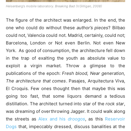
Heisenberg’s mobile laboratory. Breaking Bad (V.Gilligan, 2008)
The figure of the architect was enlarged. In the end, the
one who could do without these
author’s pieces
? Bilbao
could not, Valencia could not. Madrid, certainly, could not;
Barcelona, London or Not even Berlin. Not even New
York. As good of consumption, the architecture fell down
in the trap of exalting the youth as absolute value to
exploit a virgin market. Throw a glimpse to the
publications of the epoch:
Fresh blood, Near generation,
The architecture that comes
. Pasajes, Arquitectura Viva,
El Croquis. Few ones thought then that maybe this was
going too fast, that some liquors demand a tedious
distillation. The architect turned into star of the
rock star
,
was dreaming of overthrowing Jagger. It could walk along
the streets as
Alex and his
droogos
, as this
Reservoir
Dogs
that, impeccably dressed, discuss banalities at the