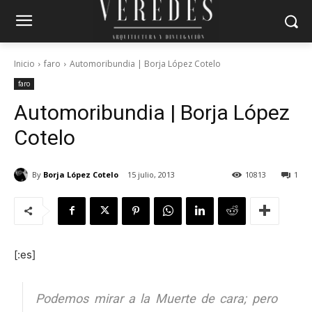
Inicio
faro
Automoribundia | Borja López Cotelo
faro
Automoribundia | Borja López
Cotelo
By
Borja López Cotelo
15 julio, 2013
10813
1
[:es]
Podemos mirar a la Muerte de cara; pero