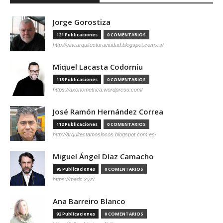
Jorge Gorostiza
121 Publicaciones
0 COMENTARIOS
http://cinearquitecturaciudad.blogspot.com.es/
Miquel Lacasta Codorniu
113 Publicaciones
0 COMENTARIOS
https://axonometrica.wordpress.com/
José Ramón Hernández Correa
112 Publicaciones
0 COMENTARIOS
http://arquitectamoslocos.blogspot.com.es/
Miguel Ángel Díaz Camacho
95 Publicaciones
0 COMENTARIOS
https://madc.xyz/
Ana Barreiro Blanco
92 Publicaciones
0 COMENTARIOS