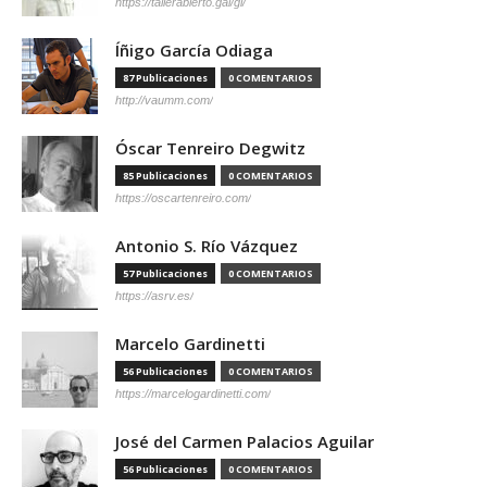
https://tallerabierto.gal/gl/
Íñigo García Odiaga
87 Publicaciones
0 COMENTARIOS
http://vaumm.com/
Óscar Tenreiro Degwitz
85 Publicaciones
0 COMENTARIOS
https://oscartenreiro.com/
Antonio S. Río Vázquez
57 Publicaciones
0 COMENTARIOS
https://asrv.es/
Marcelo Gardinetti
56 Publicaciones
0 COMENTARIOS
https://marcelogardinetti.com/
José del Carmen Palacios Aguilar
56 Publicaciones
0 COMENTARIOS