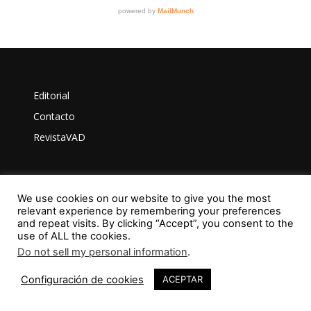
Editorial
Contacto
RevistaVAD
We use cookies on our website to give you the most
Aviso Legal
relevant experience by remembering your preferences
Privacidad
and repeat visits. By clicking “Accept”, you consent to the
use of ALL the cookies.
Política de Cookies
Do not sell my personal information
.
61
Configuración de cookies
ACEPTAR
ISSN: 2603-6401