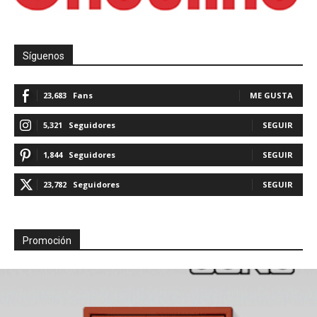
Síguenos
23,683
Fans
ME GUSTA
5,321
Seguidores
SEGUIR
1,844
Seguidores
SEGUIR
23,782
Seguidores
SEGUIR
Promoción