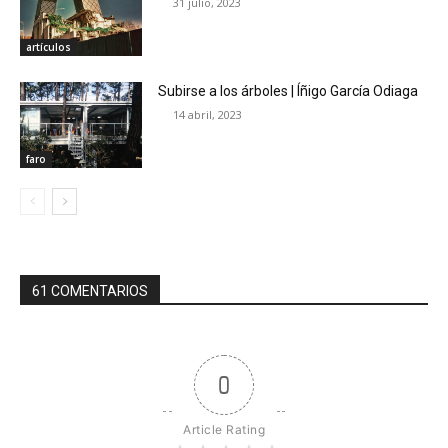
31 julio, 2023
artículos
Subirse a los árboles | Íñigo García Odiaga
14 abril, 2023
faro
61 COMENTARIOS
0
Article Rating