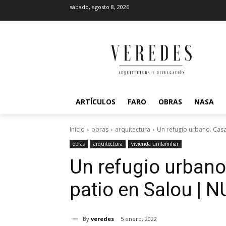
sábado, agosto 8, 2026
ARTÍCULOS
FARO
OBRAS
NASA
Inicio
obras
arquitectura
Un refugio urbano. Casa
obras
arquitectura
vivienda unifamiliar
Un refugio urbano
patio en Salou | 
By
veredes
5 enero, 2022