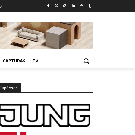
D
CAPTURAS
TV
Espónsor