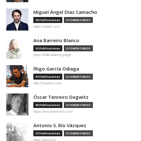
Miguel Ángel Díaz Camacho
95 Publicaciones
0 COMENTARIOS
https://madc.xyz/
Ana Barreiro Blanco
92 Publicaciones
0 COMENTARIOS
https://tallerabierto.gal/gl/
Íñigo García Odiaga
87 Publicaciones
0 COMENTARIOS
http://vaumm.com/
Óscar Tenreiro Degwitz
85 Publicaciones
0 COMENTARIOS
https://oscartenreiro.com/
Antonio S. Río Vázquez
57 Publicaciones
0 COMENTARIOS
https://asrv.es/