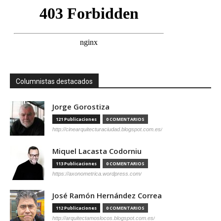
Columnistas destacados
Jorge Gorostiza
121 Publicaciones
0 COMENTARIOS
http://cinearquitecturaciudad.blogspot.com.es/
Miquel Lacasta Codorniu
113 Publicaciones
0 COMENTARIOS
https://axonometrica.wordpress.com/
José Ramón Hernández Correa
112 Publicaciones
0 COMENTARIOS
http://arquitectamoslocos.blogspot.com.es/