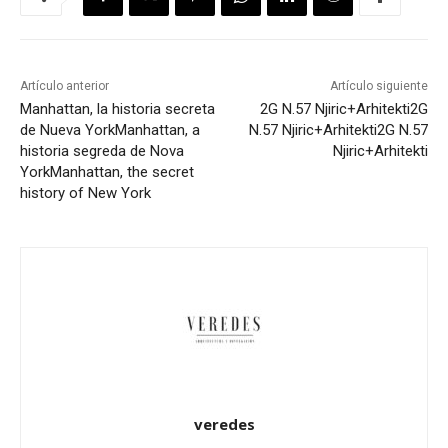
Artículo anterior
Artículo siguiente
Manhattan, la historia secreta
2G N.57 Njiric+Arhitekti
2G
de Nueva York
Manhattan, a
N.57 Njiric+Arhitekti
2G N.57
historia segreda de Nova
Njiric+Arhitekti
York
Manhattan, the secret
history of New York
veredes