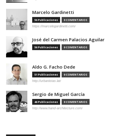
Marcelo Gardinetti
56 Publicaciones
0 COMENTARIOS
https://marcelogardinetti.com/
José del Carmen Palacios Aguilar
56 Publicaciones
0 COMENTARIOS
Aldo G. Facho Dede
51 Publicaciones
0 COMENTARIOS
http://urbanistas.lat/
Sergio de Miguel García
46 Publicaciones
0 COMENTARIOS
http://www.hand-architecture.com/