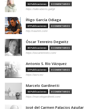
92 Publicaciones
0 COMENTARIOS
https://tallerabierto.gal/gl/
Íñigo García Odiaga
87 Publicaciones
0 COMENTARIOS
http://vaumm.com/
Óscar Tenreiro Degwitz
85 Publicaciones
0 COMENTARIOS
https://oscartenreiro.com/
Antonio S. Río Vázquez
57 Publicaciones
0 COMENTARIOS
https://asrv.es/
Marcelo Gardinetti
56 Publicaciones
0 COMENTARIOS
https://marcelogardinetti.com/
José del Carmen Palacios Aguilar