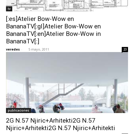
tv
[:es]Atelier Bow-Wow en
BananaTV[:gl]Atelier Bow-Wow en
BananaTV[:en]Atelier Bow-Wow in
BananaTV[:]
veredes
-
5 mayo, 2011
23
publicaciones
2G N.57 Njiric+Arhitekti2G N.57
Njiric+Arhitekti2G N.57 Njiric+Arhitekti