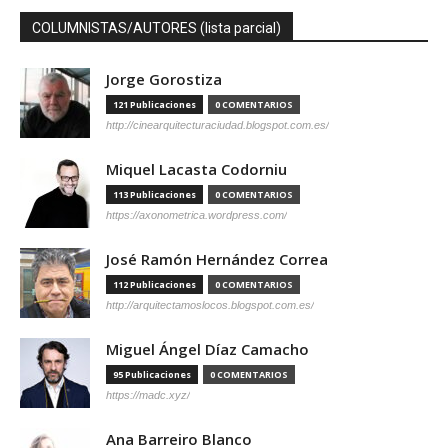
COLUMNISTAS/AUTORES (lista parcial)
Jorge Gorostiza
121 Publicaciones
0 COMENTARIOS
http://cinearquitecturaciudad.blogspot.com.es/
Miquel Lacasta Codorniu
113 Publicaciones
0 COMENTARIOS
https://axonometrica.wordpress.com/
José Ramón Hernández Correa
112 Publicaciones
0 COMENTARIOS
http://arquitectamoslocos.blogspot.com.es/
Miguel Ángel Díaz Camacho
95 Publicaciones
0 COMENTARIOS
https://madc.xyz/
Ana Barreiro Blanco