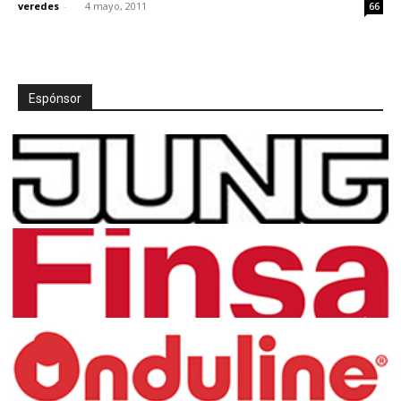
veredes
-
4 mayo, 2011
66
Espónsor