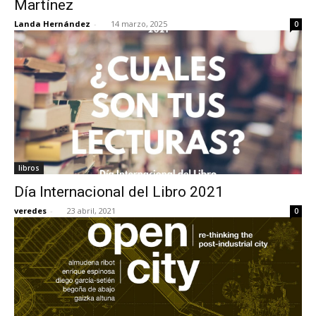
Martínez
Landa Hernández
-
14 marzo, 2025
0
[:]
libros
Día Internacional del Libro 2021
veredes
-
23 abril, 2021
0