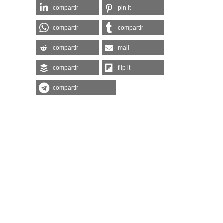
compartir
pin it
compartir
compartir
compartir
mail
compartir
flip it
compartir