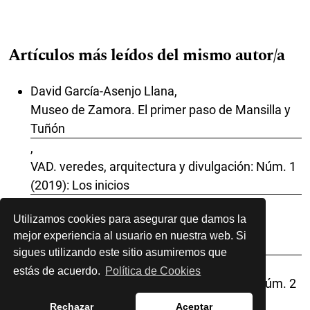
Artículos más leídos del mismo autor/a
David García-Asenjo Llana,
Museo de Zamora. El primer paso de Mansilla y
Tuñón
,
VAD. veredes, arquitectura y divulgación: Núm. 1
(2019): Los inicios
David García-Asenjo Llana,
Utilizamos cookies para asegurar que damos la
Walter Gropius. La vida del fundador de la
mejor experiencia al usuario en nuestra web. Si
Bauhaus
sigues utilizando este sitio asumiremos que
,
estás de acuerdo.
Política de Cookies
VAD. veredes, arquitectura y divulgación: Núm. 2
(2019): Los prototipos
Rechazar
Aceptar