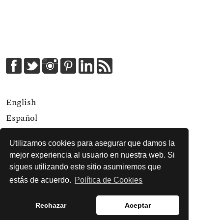
English
Español
Utilizamos cookies para asegurar que damos la
Para lectores/as
mejor experiencia al usuario en nuestra web. Si
Para autores/as
sigues utilizando este sitio asumiremos que
estás de acuerdo.
Política de Cookies
Para bibliotecarios/as
Rechazar
Aceptar