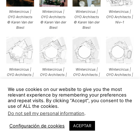
Wintercircus |
Wintercircus |
Wintercircus |
Wintercircus |
OYO Architects
OYO Architects
OYO Architects
OYO Architects |
© Karen Van der
© Karen Van der
© Karen Van der
Niv–1
Biest
Biest
Biest
Wintercircus |
Wintercircus |
Wintercircus |
Wintercircus |
OYO Architects |
OYO Architects |
OYO Architects |
OYO Architects |
Niv-+0
Niv-+1
Niv-+1a
Niv-+2
We use cookies on our website to give you the most
relevant experience by remembering your preferences
Obra: Wintercircus
and repeat visits. By clicking “Accept”, you consent to the
use of ALL the cookies.
Autores: OYO Architects (Nigel Jooren, Eddy Soete,
Do not sell my personal information
.
Veroniek Vanhaecke, Lies Willaert y Ferran Massip)
Superficie: 4,830m2 que
Configuración de cookies
ACEPTAR
Emplazamiento: Gante, Bélgica
Fotografía:
Farah Lieten
|
Karen Van der Biest