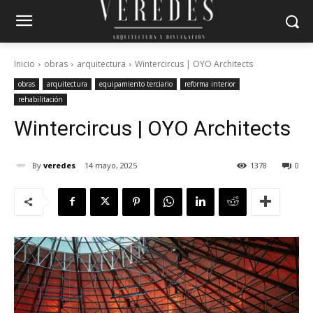
Inicio
obras
arquitectura
Wintercircus | OYO Architects
obras
arquitectura
equipamiento terciario
reforma interior
rehabilitación
Wintercircus | OYO Architects
By
veredes
14 mayo, 2025
1378
0