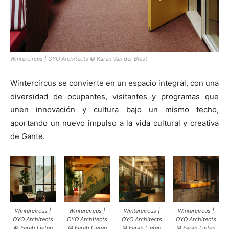
Wintercircus | OYO Architects © Karen Van der Biest
Wintercircus se convierte en un espacio integral, con una
diversidad de ocupantes, visitantes y programas que
unen innovación y cultura bajo un mismo techo,
aportando un nuevo impulso a la vida cultural y creativa
de Gante.
Wintercircus |
Wintercircus |
Wintercircus |
Wintercircus |
OYO Architects
OYO Architects
OYO Architects
OYO Architects
© Farah Lieten
© Farah Lieten
© Farah Lieten
© Farah Lieten