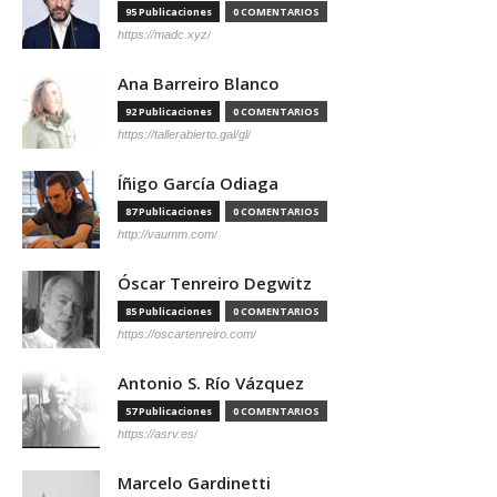
95 Publicaciones
0 COMENTARIOS
https://madc.xyz/
Ana Barreiro Blanco
92 Publicaciones
0 COMENTARIOS
https://tallerabierto.gal/gl/
Íñigo García Odiaga
87 Publicaciones
0 COMENTARIOS
http://vaumm.com/
Óscar Tenreiro Degwitz
85 Publicaciones
0 COMENTARIOS
https://oscartenreiro.com/
Antonio S. Río Vázquez
57 Publicaciones
0 COMENTARIOS
https://asrv.es/
Marcelo Gardinetti