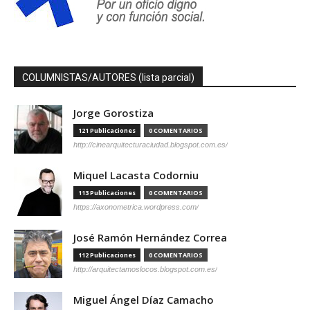
COLUMNISTAS/AUTORES (lista parcial)
Jorge Gorostiza
121 Publicaciones
0 COMENTARIOS
http://cinearquitecturaciudad.blogspot.com.es/
Miquel Lacasta Codorniu
113 Publicaciones
0 COMENTARIOS
https://axonometrica.wordpress.com/
José Ramón Hernández Correa
112 Publicaciones
0 COMENTARIOS
http://arquitectamoslocos.blogspot.com.es/
Miguel Ángel Díaz Camacho