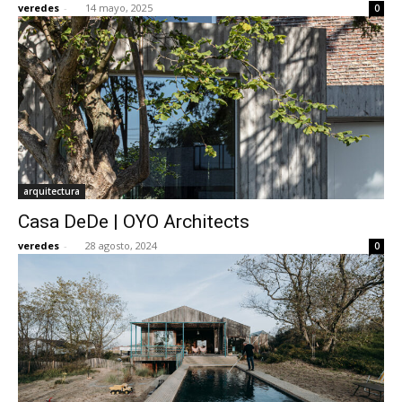
veredes
-
14 mayo, 2025
0
[:]
arquitectura
Casa DeDe | OYO Architects
veredes
-
28 agosto, 2024
0