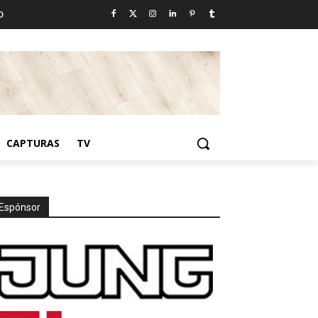
D
CAPTURAS
TV
Espónsor