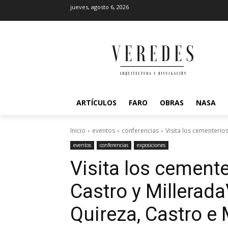
jueves, agosto 6, 2026
ARTÍCULOS
FARO
OBRAS
NASA
Inicio
eventos
conferencias
Visita los cementerios
eventos
conferencias
exposiciones
Visita los cemente
Castro y Millerada
Quireza, Castro e 