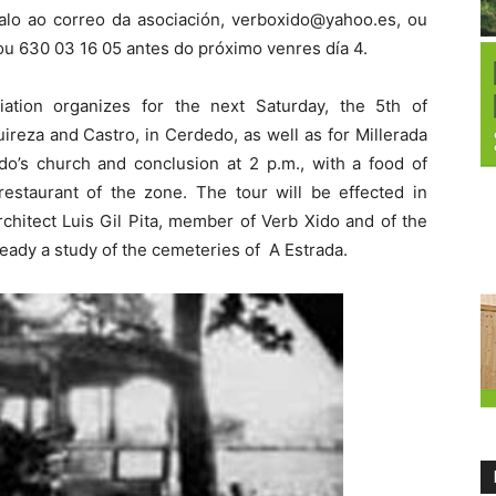
calo ao correo da asociación, verboxido@yahoo.es, ou
u 630 03 16 05 antes do próximo venres día 4.
tion organizes for the next Saturday, the 5th of
ireza and Castro, in Cerdedo, as well as for Millerada
edo’s church and conclusion at 2 p.m., with a food of
 restaurant of the zone. The tour will be effected in
rchitect Luis Gil Pita, member of Verb Xido and of the
ready a study of the cemeteries of A Estrada.