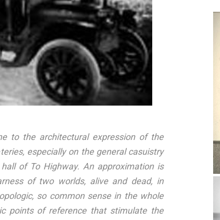
e to the architectural expression of the
eries, especially on the general casuistry
hall of To Highway. An approximation is
arness of two worlds, alive and dead, in
thropologic, so common sense in the whole
ic points of reference that stimulate the