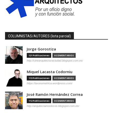
COLUMNISTAS/AUTORES (lista parcial)
Jorge Gorostiza
121 Publicaciones
0 COMENTARIOS
http://cinearquitecturaciudad.blogspot.com.es/
Miquel Lacasta Codorniu
113 Publicaciones
0 COMENTARIOS
https://axonometrica.wordpress.com/
José Ramón Hernández Correa
112 Publicaciones
0 COMENTARIOS
http://arquitectamoslocos.blogspot.com.es/