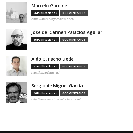
Marcelo Gardinetti
56 Publicaciones
0 COMENTARIOS
https://marcelogardinetti.com/
José del Carmen Palacios Aguilar
56 Publicaciones
0 COMENTARIOS
Aldo G. Facho Dede
51 Publicaciones
0 COMENTARIOS
http://urbanistas.lat/
Sergio de Miguel García
46 Publicaciones
0 COMENTARIOS
http://www.hand-architecture.com/