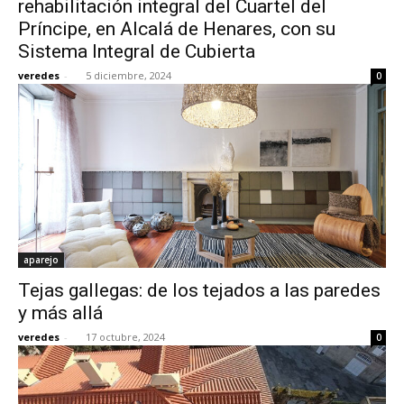
rehabilitación integral del Cuartel del
Príncipe, en Alcalá de Henares, con su
Sistema Integral de Cubierta
veredes
-
5 diciembre, 2024
0
[:]
aparejo
Tejas gallegas: de los tejados a las paredes
y más allá
veredes
-
17 octubre, 2024
0