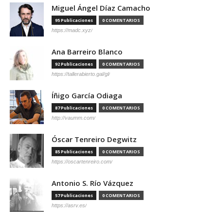
Miguel Ángel Díaz Camacho
95 Publicaciones
0 COMENTARIOS
https://madc.xyz/
Ana Barreiro Blanco
92 Publicaciones
0 COMENTARIOS
https://tallerabierto.gal/gl/
Íñigo García Odiaga
87 Publicaciones
0 COMENTARIOS
http://vaumm.com/
Óscar Tenreiro Degwitz
85 Publicaciones
0 COMENTARIOS
https://oscartenreiro.com/
Antonio S. Río Vázquez
57 Publicaciones
0 COMENTARIOS
https://asrv.es/