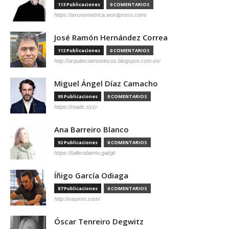
113 Publicaciones
0 COMENTARIOS
https://axonometrica.wordpress.com/
José Ramón Hernández Correa
112 Publicaciones
0 COMENTARIOS
http://arquitectamoslocos.blogspot.com.es/
Miguel Ángel Díaz Camacho
95 Publicaciones
0 COMENTARIOS
https://madc.xyz/
Ana Barreiro Blanco
92 Publicaciones
0 COMENTARIOS
https://tallerabierto.gal/gl/
Íñigo García Odiaga
87 Publicaciones
0 COMENTARIOS
http://vaumm.com/
Óscar Tenreiro Degwitz