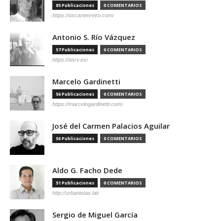
85 Publicaciones
0 COMENTARIOS
https://oscartenreiro.com/
Antonio S. Río Vázquez
57 Publicaciones
0 COMENTARIOS
https://asrv.es/
Marcelo Gardinetti
56 Publicaciones
0 COMENTARIOS
https://marcelogardinetti.com/
José del Carmen Palacios Aguilar
56 Publicaciones
0 COMENTARIOS
Aldo G. Facho Dede
51 Publicaciones
0 COMENTARIOS
http://urbanistas.lat/
Sergio de Miguel García