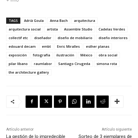
TAGS
Adrià Goula
Anna Bach
arquitectura
arquitectura social
artista
Assemble Studio
Cadelas Verdes
collectif etc
diseñador
diseño de mobiliario
diseño interiores
edouard decam
embt
Enric Miralles
esther planas
exposición
fotografía
ilustración
México
obra social
pilar líbano
raumlabor
Santiago Cirugeda
simona rota
the architecture gallery
Artículo anterior
Artículo siguiente
La gestión de lo impredecible
Sorteo de 3 ejemplares de