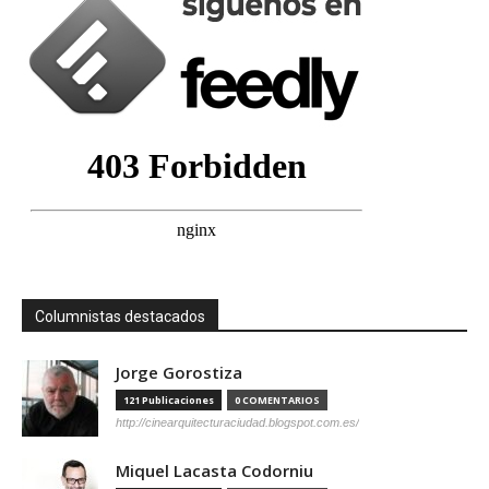
Columnistas destacados
Jorge Gorostiza
121 Publicaciones
0 COMENTARIOS
http://cinearquitecturaciudad.blogspot.com.es/
Miquel Lacasta Codorniu