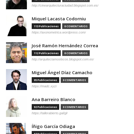
http://cinearquitecturaciudad.blogspot.com.es/
Miquel Lacasta Codorniu
113 Publicaciones
0 COMENTARIOS
https://axonometrica.wordpress.com/
José Ramón Hernández Correa
112 Publicaciones
0 COMENTARIOS
http://arquitectamoslocos.blogspot.com.es/
Miguel Ángel Díaz Camacho
95 Publicaciones
0 COMENTARIOS
https://madc.xyz/
Ana Barreiro Blanco
92 Publicaciones
0 COMENTARIOS
https://tallerabierto.gal/gl/
Íñigo García Odiaga
87 Publicaciones
0 COMENTARIOS