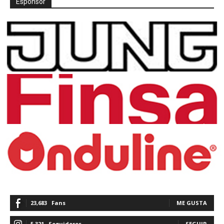
Espónsor
23,683
Fans
ME GUSTA
5,321
Seguidores
SEGUIR