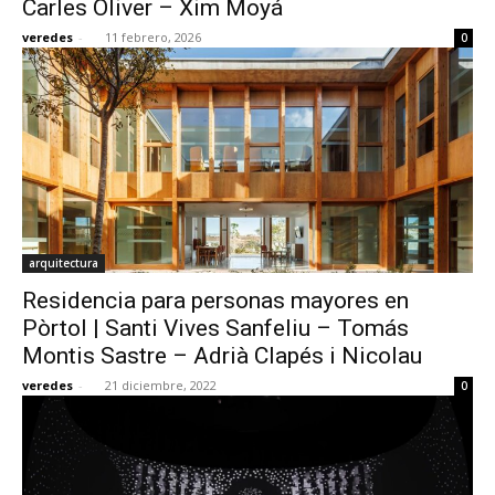
Carles Oliver – Xim Moyá
veredes
-
11 febrero, 2026
0
[:]
arquitectura
Residencia para personas mayores en
Pòrtol | Santi Vives Sanfeliu – Tomás
Montis Sastre – Adrià Clapés i Nicolau
veredes
-
21 diciembre, 2022
0