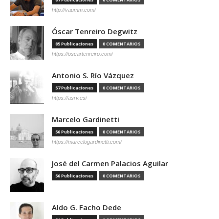
http://vaumm.com/
Óscar Tenreiro Degwitz
85 Publicaciones
0 COMENTARIOS
https://oscartenreiro.com/
Antonio S. Río Vázquez
57 Publicaciones
0 COMENTARIOS
https://asrv.es/
Marcelo Gardinetti
56 Publicaciones
0 COMENTARIOS
https://marcelogardinetti.com/
José del Carmen Palacios Aguilar
56 Publicaciones
0 COMENTARIOS
Aldo G. Facho Dede