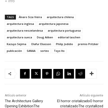
+ info
TAGS
Álvaro Siza Vieira
arquitectura chilena
arquitectura inglesa
arquitectura japonesa
arquitectura neozelandesa
arquitectura portuguesa
arquitectura sueca
Doug Aitken
editorial taschen
Kazuyo Sejima
Olafur Eliasson
Philip Jodidio
premio Pritzker
publicación
SANAA
sorteo
Toyo Ito
Artículo anterior
Artículo siguiente
The Architecture Gallery
El horror cristalizado
O horror
Opening Exhibition
The
cristalizado
The crystallized