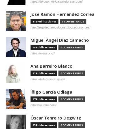
https://axonometrica.wordpress.com/
José Ramón Hernández Correa
112 Publicaciones
0 COMENTARIOS
http://arquitectamoslocos.blogspot.com.es/
Miguel Ángel Díaz Camacho
95 Publicaciones
0 COMENTARIOS
https://madc.xyz/
Ana Barreiro Blanco
92 Publicaciones
0 COMENTARIOS
https://tallerabierto.gal/gl/
Íñigo García Odiaga
87 Publicaciones
0 COMENTARIOS
http://vaumm.com/
Óscar Tenreiro Degwitz
85 Publicaciones
0 COMENTARIOS