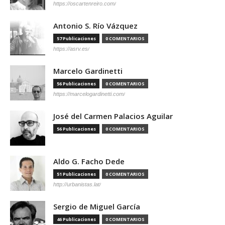
https://oscartenreiro.com/
Antonio S. Río Vázquez
57 Publicaciones
0 COMENTARIOS
https://asrv.es/
Marcelo Gardinetti
56 Publicaciones
0 COMENTARIOS
https://marcelogardinetti.com/
José del Carmen Palacios Aguilar
56 Publicaciones
0 COMENTARIOS
Aldo G. Facho Dede
51 Publicaciones
0 COMENTARIOS
http://urbanistas.lat/
Sergio de Miguel García
46 Publicaciones
0 COMENTARIOS