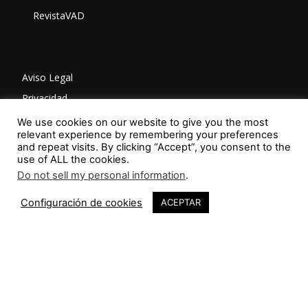
RevistaVAD
Aviso Legal
Privacidad
Política de Cookies
We use cookies on our website to give you the most
relevant experience by remembering your preferences
and repeat visits. By clicking “Accept”, you consent to the
use of ALL the cookies.
ISSN: 2603-6401
Do not sell my personal information
.
Configuración de cookies
ACEPTAR
SÍGUENOS