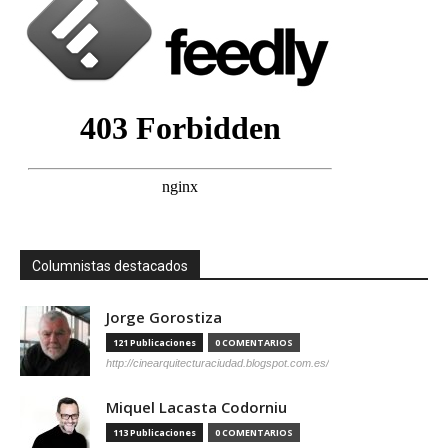
Columnistas destacados
Jorge Gorostiza
121 Publicaciones
0 COMENTARIOS
http://cinearquitecturaciudad.blogspot.com.es/
Miquel Lacasta Codorniu
113 Publicaciones
0 COMENTARIOS