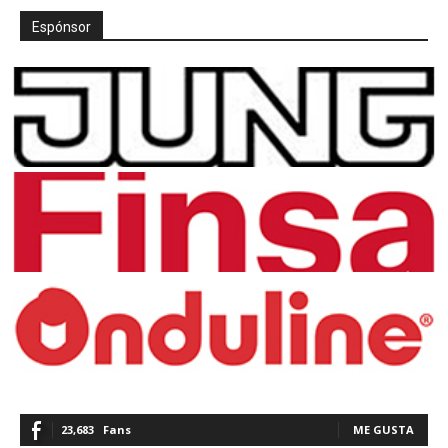
Espónsor
23,683
Fans
ME GUSTA