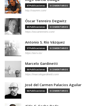
87 Publicaciones
0 COMENTARIOS
http://vaumm.com/
Óscar Tenreiro Degwitz
85 Publicaciones
0 COMENTARIOS
https://oscartenreiro.com/
Antonio S. Río Vázquez
57 Publicaciones
0 COMENTARIOS
https://asrv.es/
Marcelo Gardinetti
56 Publicaciones
0 COMENTARIOS
https://marcelogardinetti.com/
José del Carmen Palacios Aguilar
56 Publicaciones
0 COMENTARIOS
Aldo G. Facho Dede