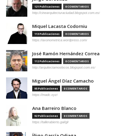
121 Publicaciones
0 COMENTARIOS
http://cinearquitecturaciudad.blogspot.com.es/
Miquel Lacasta Codorniu
113 Publicaciones
0 COMENTARIOS
https://axonometrica.wordpress.com/
José Ramón Hernández Correa
112 Publicaciones
0 COMENTARIOS
http://arquitectamoslocos.blogspot.com.es/
Miguel Ángel Díaz Camacho
95 Publicaciones
0 COMENTARIOS
https://madc.xyz/
Ana Barreiro Blanco
92 Publicaciones
0 COMENTARIOS
https://tallerabierto.gal/gl/
Íñigo García Odiaga