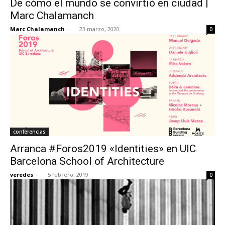
De cómo el mundo se convirtió en ciudad |
Marc Chalamanch
Marc Chalamanch
-
23 marzo, 2020
0
conferencias
Arranca #Foros2019 «Identities» en UIC
Barcelona School of Architecture
veredes
-
5 febrero, 2019
0