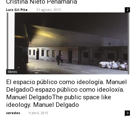
Cristina Nieto Peñamaría
Luis Gil Pita
-
31 agosto, 2015
2
libros
El espacio público como ideología. Manuel
DelgadoO espazo público como ideoloxía.
Manuel DelgadoThe public space like
ideology. Manuel Delgado
veredes
-
9 abril, 2015
0