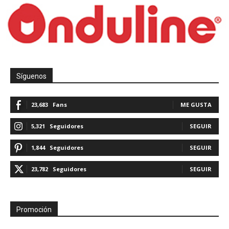
Síguenos
23,683
Fans
ME GUSTA
5,321
Seguidores
SEGUIR
1,844
Seguidores
SEGUIR
23,782
Seguidores
SEGUIR
Promoción