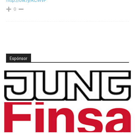
http://ow.ly/KCWvF
0
Espónsor