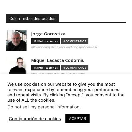
Columnistas destacados
Jorge Gorostiza
121 Publicaciones
0 COMENTARIOS
http://cinearquitecturaciudad.blogspot.com.es/
Miquel Lacasta Codorniu
113 Publicaciones
0 COMENTARIOS
https://axonometrica.wordpress.com/
We use cookies on our website to give you the most
José Ramón Hernández Correa
relevant experience by remembering your preferences
112 Publicaciones
0 COMENTARIOS
and repeat visits. By clicking “Accept”, you consent to the
use of ALL the cookies.
http://arquitectamoslocos.blogspot.com.es/
Do not sell my personal information
.
1
Miguel Ángel Díaz Camacho
Configuración de cookies
ACEPTAR
95 Publicaciones
0 COMENTARIOS
https://madc.xyz/