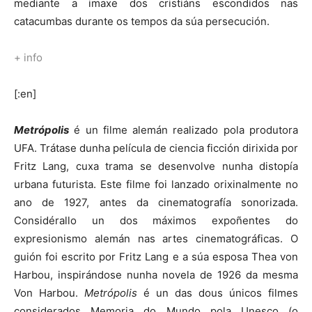
mediante a imaxe dos cristiáns escondidos nas
catacumbas durante os tempos da súa persecución.
+ info
[:en]
Metrópolis
é un filme alemán realizado pola produtora
UFA. Trátase dunha película de ciencia ficción dirixida por
Fritz Lang, cuxa trama se desenvolve nunha distopía
urbana futurista. Este filme foi lanzado orixinalmente no
ano de 1927, antes da cinematografía sonorizada.
Considérallo un dos máximos expoñentes do
expresionismo alemán nas artes cinematográficas. O
guión foi escrito por Fritz Lang e a súa esposa Thea von
Harbou, inspirándose nunha novela de 1926 da mesma
Von Harbou.
Metrópolis
é un das dous únicos filmes
considerados Memoria do Mundo pola Unesco (o