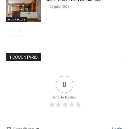
22 julio, 2026
arquitectura
1 COMENTARIO
0
Article Rating
Suscribirse
Login