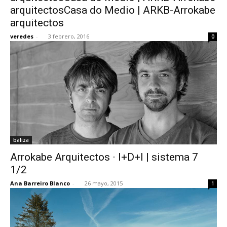
arquitectosCasa do Medio | ARKB-Arrokabe
arquitectos
veredes
-
3 febrero, 2016
0
baliza
Arrokabe Arquitectos · I+D+I | sistema 7
1/2
Ana Barreiro Blanco
-
26 mayo, 2015
1