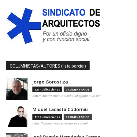
COLUMNISTAS/AUTORES (lista parcial)
Jorge Gorostiza
121 Publicaciones
0 COMENTARIOS
http://cinearquitecturaciudad.blogspot.com.es/
Miquel Lacasta Codorniu
113 Publicaciones
0 COMENTARIOS
https://axonometrica.wordpress.com/
José Ramón Hernández Correa