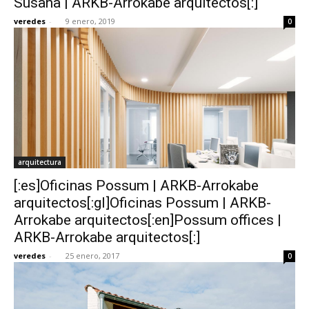
Susana | ARKB-Arrokabe arquitectos[:]
veredes
-
9 enero, 2019
0
arquitectura
[:es]Oficinas Possum | ARKB-Arrokabe
arquitectos[:gl]Oficinas Possum | ARKB-
Arrokabe arquitectos[:en]Possum offices |
ARKB-Arrokabe arquitectos[:]
veredes
-
25 enero, 2017
0