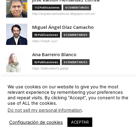
112 Publicaciones
0 COMENTARIOS
http://arquitectamoslocos.blogspot.com.es/
Miguel Ángel Díaz Camacho
95 Publicaciones
0 COMENTARIOS
https://madc.xyz/
Ana Barreiro Blanco
92 Publicaciones
0 COMENTARIOS
https://tallerabierto.gal/gl/
Íñigo García Odiaga
We use cookies on our website to give you the most
87 Publicaciones
0 COMENTARIOS
relevant experience by remembering your preferences
http://vaumm.com/
and repeat visits. By clicking “Accept”, you consent to the
use of ALL the cookies.
Óscar Tenreiro Degwitz
Do not sell my personal information
.
85 Publicaciones
0 COMENTARIOS
Configuración de cookies
ACEPTAR
https://oscartenreiro.com/