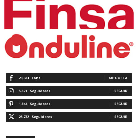
23,683
Fans
ME GUSTA
5,321
Seguidores
SEGUIR
1,844
Seguidores
SEGUIR
23,782
Seguidores
SEGUIR