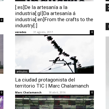
[:es]De la artesanía a la
industria[:gl]Da artesanía á
industria[:en]From the crafts to the
0
industry[:]
veredes
-
31 agosto, 2017
0
artículos
La ciudad protagonista del
territorio TIC | Marc Chalamanch
Marc Chalamanch
-
18 abril, 2016
0
0