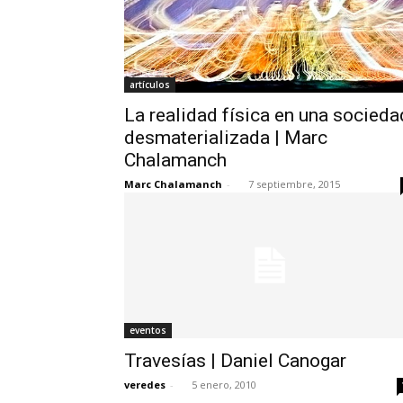
artículos
La realidad física en una socieda
desmaterializada | Marc
Chalamanch
Marc Chalamanch
-
7 septiembre, 2015
eventos
Travesías | Daniel Canogar
veredes
-
5 enero, 2010