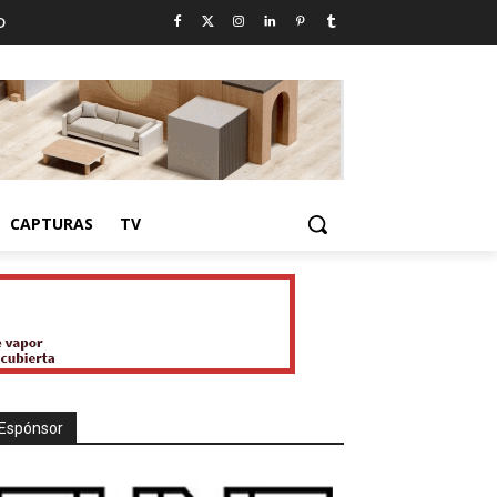
D
CAPTURAS
TV
Espónsor