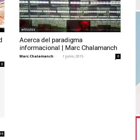
artículos
d
Acerca del paradigma
informacional | Marc Chalamanch
Marc Chalamanch
-
1 junio, 2015
0
0
19