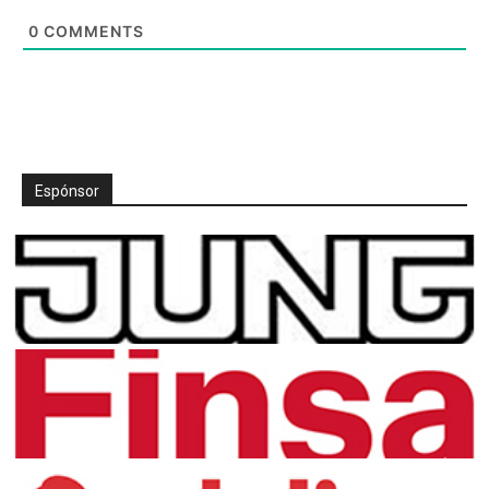
0
COMMENTS
Espónsor