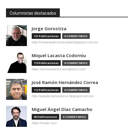
Columnistas destacados
Jorge Gorostiza
121 Publicaciones
0 COMENTARIOS
http://cinearquitecturaciudad.blogspot.com.es/
Miquel Lacasta Codorniu
113 Publicaciones
0 COMENTARIOS
https://axonometrica.wordpress.com/
José Ramón Hernández Correa
112 Publicaciones
0 COMENTARIOS
http://arquitectamoslocos.blogspot.com.es/
Miguel Ángel Díaz Camacho
95 Publicaciones
0 COMENTARIOS
https://madc.xyz/