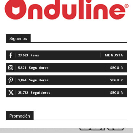
Síguenos
23,683
Fans
ME GUSTA
5,321
Seguidores
SEGUIR
1,844
Seguidores
SEGUIR
23,782
Seguidores
SEGUIR
Promoción