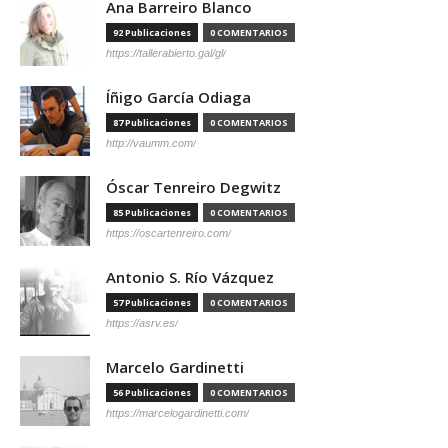
Ana Barreiro Blanco
92 Publicaciones
0 COMENTARIOS
https://tallerabierto.gal/gl/
Íñigo García Odiaga
87 Publicaciones
0 COMENTARIOS
http://vaumm.com/
Óscar Tenreiro Degwitz
85 Publicaciones
0 COMENTARIOS
https://oscartenreiro.com/
Antonio S. Río Vázquez
57 Publicaciones
0 COMENTARIOS
https://asrv.es/
Marcelo Gardinetti
56 Publicaciones
0 COMENTARIOS
https://marcelogardinetti.com/