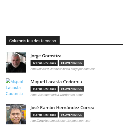
Columnistas destacados
Jorge Gorostiza
121 Publicaciones
0 COMENTARIOS
http://cinearquitecturaciudad.blogspot.com.es/
Miquel Lacasta Codorniu
113 Publicaciones
0 COMENTARIOS
https://axonometrica.wordpress.com/
José Ramón Hernández Correa
112 Publicaciones
0 COMENTARIOS
http://arquitectamoslocos.blogspot.com.es/