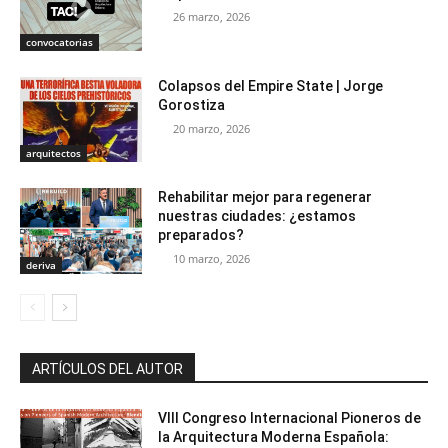
26 marzo, 2026
convocatorias
Colapsos del Empire State | Jorge
Gorostiza
20 marzo, 2026
arquitectos
Rehabilitar mejor para regenerar
nuestras ciudades: ¿estamos
preparados?
10 marzo, 2026
deriva
ARTÍCULOS DEL AUTOR
VIII Congreso Internacional Pioneros de
la Arquitectura Moderna Española: