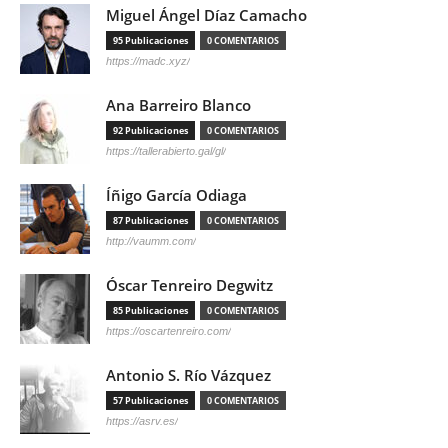
Miguel Ángel Díaz Camacho
95 Publicaciones
0 COMENTARIOS
https://madc.xyz/
Ana Barreiro Blanco
92 Publicaciones
0 COMENTARIOS
https://tallerabierto.gal/gl/
Íñigo García Odiaga
87 Publicaciones
0 COMENTARIOS
http://vaumm.com/
Óscar Tenreiro Degwitz
85 Publicaciones
0 COMENTARIOS
https://oscartenreiro.com/
Antonio S. Río Vázquez
57 Publicaciones
0 COMENTARIOS
https://asrv.es/