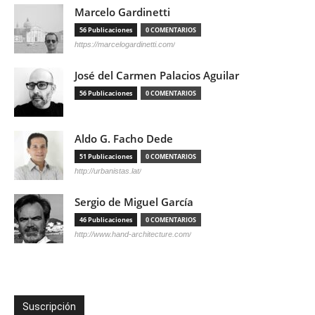
Marcelo Gardinetti
56 Publicaciones
0 COMENTARIOS
https://marcelogardinetti.com/
José del Carmen Palacios Aguilar
56 Publicaciones
0 COMENTARIOS
Aldo G. Facho Dede
51 Publicaciones
0 COMENTARIOS
http://urbanistas.lat/
Sergio de Miguel García
46 Publicaciones
0 COMENTARIOS
http://www.hand-architecture.com/
Suscripción