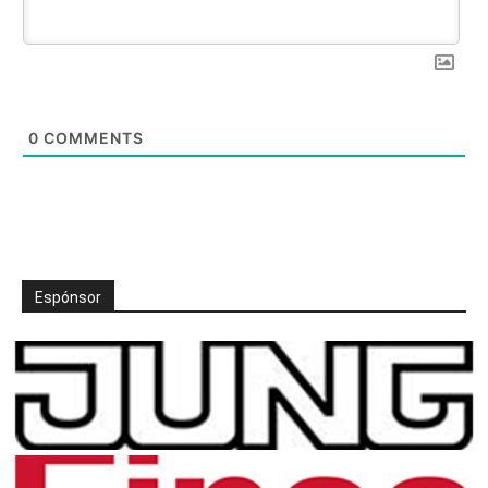
0
COMMENTS
Espónsor