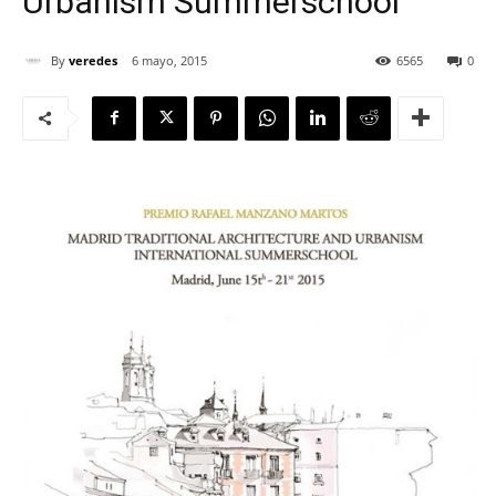
Urbanism Summerschool
By
veredes
6 mayo, 2015
6565
0
[:]