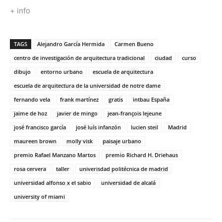
+ info
TAGS
Alejandro García Hermida
Carmen Bueno
centro de investigación de arquitectura tradicional
ciudad
curso
dibujo
entorno urbano
escuela de arquitectura
escuela de arquitectura de la universidad de notre dame
fernando vela
frank martínez
gratis
intbau España
jaime de hoz
javier de mingo
jean-françois lejeune
josé francisco garcía
josé luís infanzón
lucien steil
Madrid
maureen brown
molly visk
paisaje urbano
premio Rafael Manzano Martos
premio Richard H. Driehaus
rosa cervera
taller
univerisdad politécnica de madrid
universidad alfonso x el sabio
universidad de alcalá
university of miami