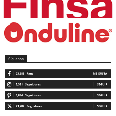
Síguenos
23,683
Fans
ME GUSTA
5,321
Seguidores
SEGUIR
1,844
Seguidores
SEGUIR
23,782
Seguidores
SEGUIR