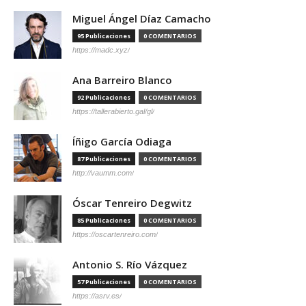
Miguel Ángel Díaz Camacho
95 Publicaciones
0 COMENTARIOS
https://madc.xyz/
Ana Barreiro Blanco
92 Publicaciones
0 COMENTARIOS
https://tallerabierto.gal/gl/
Íñigo García Odiaga
87 Publicaciones
0 COMENTARIOS
http://vaumm.com/
Óscar Tenreiro Degwitz
85 Publicaciones
0 COMENTARIOS
https://oscartenreiro.com/
Antonio S. Río Vázquez
57 Publicaciones
0 COMENTARIOS
https://asrv.es/