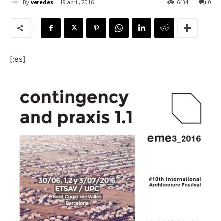
By
veredes
19 abril, 2016
6434
0
[:]
[:es]