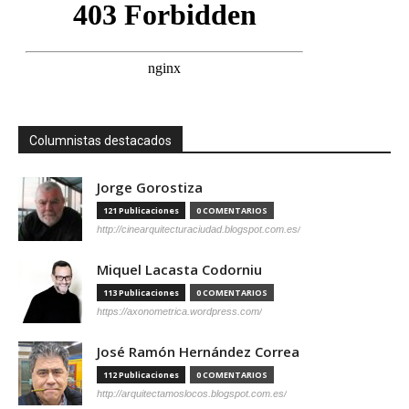
Columnistas destacados
Jorge Gorostiza
121 Publicaciones
0 COMENTARIOS
http://cinearquitecturaciudad.blogspot.com.es/
Miquel Lacasta Codorniu
113 Publicaciones
0 COMENTARIOS
https://axonometrica.wordpress.com/
José Ramón Hernández Correa
112 Publicaciones
0 COMENTARIOS
http://arquitectamoslocos.blogspot.com.es/