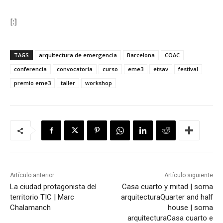
[:]
TAGS
arquitectura de emergencia
Barcelona
COAC
conferencia
convocatoria
curso
eme3
etsav
festival
premio eme3
taller
workshop
Artículo anterior
Artículo siguiente
La ciudad protagonista del
Casa cuarto y mitad | soma
territorio TIC | Marc
arquitectura
Quarter and half
Chalamanch
house | soma
arquitectura
Casa cuarto e