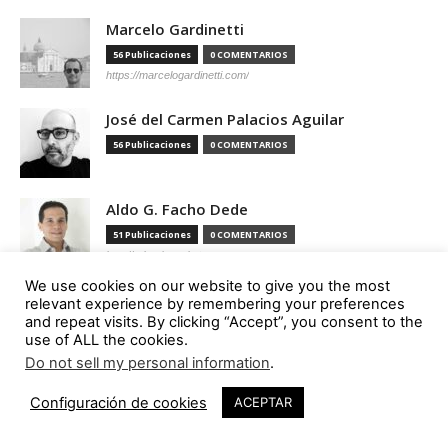
Marcelo Gardinetti
56 Publicaciones
0 COMENTARIOS
https://marcelogardinetti.com/
José del Carmen Palacios Aguilar
56 Publicaciones
0 COMENTARIOS
Aldo G. Facho Dede
51 Publicaciones
0 COMENTARIOS
http://urbanistas.lat/
We use cookies on our website to give you the most
Sergio de Miguel García
relevant experience by remembering your preferences
and repeat visits. By clicking “Accept”, you consent to the
46 Publicaciones
0 COMENTARIOS
use of ALL the cookies.
http://www.hand-architecture.com/
Do not sell my personal information
.
Configuración de cookies
ACEPTAR