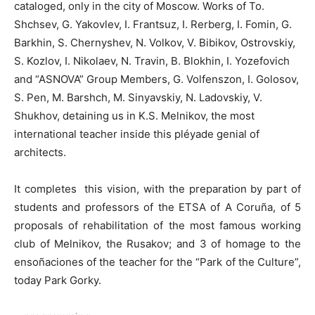
cataloged, only in the city of Moscow. Works of To.
Shchsev, G. Yakovlev, I. Frantsuz, I. Rerberg, I. Fomin, G.
Barkhin, S. Chernyshev, N. Volkov, V. Bibikov, Ostrovskiy,
S. Kozlov, I. Nikolaev, N. Travin, B. Blokhin, I. Yozefovich
and “ASNOVA” Group Members, G. Volfenszon, I. Golosov,
S. Pen, M. Barshch, M. Sinyavskiy, N. Ladovskiy, V.
Shukhov, detaining us in K.S. Melnikov, the most
international teacher inside this pléyade genial of
architects.
It completes this vision, with the preparation by part of
students and professors of the ETSA of A Coruña, of 5
proposals of rehabilitation of the most famous working
club of Melnikov, the Rusakov; and 3 of homage to the
ensoñaciones of the teacher for the “Park of the Culture”,
today Park Gorky.