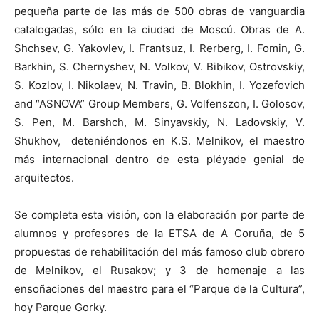
pequeña parte de las más de 500 obras de vanguardia
catalogadas, sólo en la ciudad de Moscú. Obras de A.
Shchsev, G. Yakovlev, I. Frantsuz, I. Rerberg, I. Fomin, G.
Barkhin, S. Chernyshev, N. Volkov, V. Bibikov, Ostrovskiy,
S. Kozlov, I. Nikolaev, N. Travin, B. Blokhin, I. Yozefovich
and “ASNOVA” Group Members, G. Volfenszon, I. Golosov,
S. Pen, M. Barshch, M. Sinyavskiy, N. Ladovskiy, V.
Shukhov, deteniéndonos en K.S. Melnikov, el maestro
más internacional dentro de esta pléyade genial de
arquitectos.
Se completa esta visión, con la elaboración por parte de
alumnos y profesores de la ETSA de A Coruña, de 5
propuestas de rehabilitación del más famoso club obrero
de Melnikov, el Rusakov; y 3 de homenaje a las
ensoñaciones del maestro para el “Parque de la Cultura”,
hoy Parque Gorky.