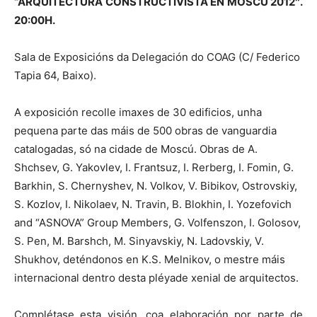
“ARQUITECTURA CONSTRUCTIVISTA EN MOSCÚ 2012″.
20:00H.
Sala de Exposicións da Delegación do COAG (C/ Federico
Tapia 64, Baixo).
A exposición recolle imaxes de 30 edificios, unha
pequena parte das máis de 500 obras de vanguardia
catalogadas, só na cidade de Moscú. Obras de A.
Shchsev, G. Yakovlev, I. Frantsuz, I. Rerberg, I. Fomin, G.
Barkhin, S. Chernyshev, N. Volkov, V. Bibikov, Ostrovskiy,
S. Kozlov, I. Nikolaev, N. Travin, B. Blokhin, I. Yozefovich
and “ASNOVA” Group Members, G. Volfenszon, I. Golosov,
S. Pen, M. Barshch, M. Sinyavskiy, N. Ladovskiy, V.
Shukhov, deténdonos en K.S. Melnikov, o mestre máis
internacional dentro desta pléyade xenial de arquitectos.
Complétase esta visión, coa elaboración por parte de