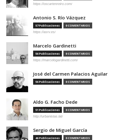
https://oscartenreiro.com/
Antonio S. Río Vázquez
57 Publicaciones
0 COMENTARIOS
https://asrv.es/
Marcelo Gardinetti
56 Publicaciones
0 COMENTARIOS
https://marcelogardinetti.com/
José del Carmen Palacios Aguilar
56 Publicaciones
0 COMENTARIOS
Aldo G. Facho Dede
51 Publicaciones
0 COMENTARIOS
http://urbanistas.lat/
Sergio de Miguel García
46 Publicaciones
0 COMENTARIOS