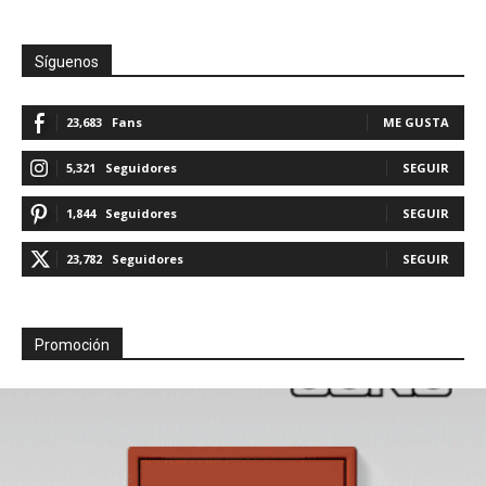
Síguenos
23,683
Fans
ME GUSTA
5,321
Seguidores
SEGUIR
1,844
Seguidores
SEGUIR
23,782
Seguidores
SEGUIR
Promoción