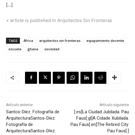
[…]
+ article is published in Arquitectos Sin Fronteras
TAGS
África
arquitectos sin fronteras
equipamiento docente
escuela
ghana
sociedad
Artículo anterior
Artículo siguiente
Santos-Díez. Fotografía de
[:es]La Ciudad Jubilada. Pau
Arquitectura
Santos-Díez.
Faus[:gl]A Cidade Xubilada.
Fotografía de
Pau Faus[:en]The Retired City.
Arquitectura
Santos-Díez.
Pau Faus[:]