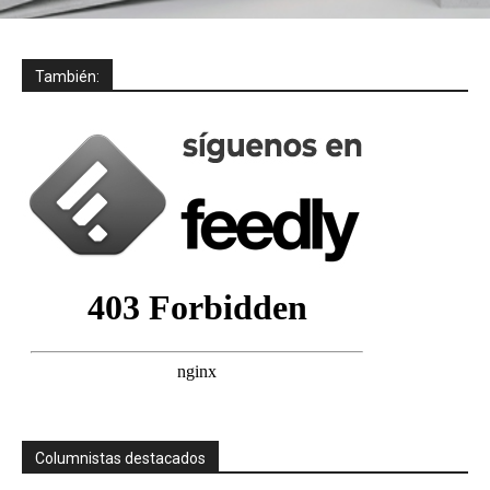
También:
Columnistas destacados