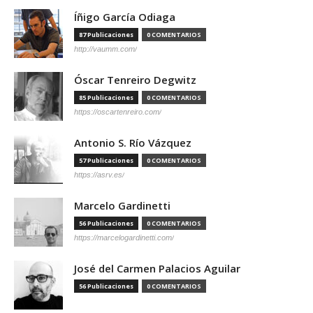
Íñigo García Odiaga
87 Publicaciones
0 COMENTARIOS
http://vaumm.com/
Óscar Tenreiro Degwitz
85 Publicaciones
0 COMENTARIOS
https://oscartenreiro.com/
Antonio S. Río Vázquez
57 Publicaciones
0 COMENTARIOS
https://asrv.es/
Marcelo Gardinetti
56 Publicaciones
0 COMENTARIOS
https://marcelogardinetti.com/
José del Carmen Palacios Aguilar
56 Publicaciones
0 COMENTARIOS