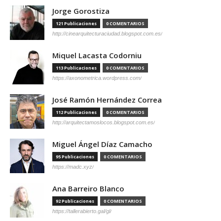
Jorge Gorostiza
121 Publicaciones
0 COMENTARIOS
http://cinearquitecturaciudad.blogspot.com.es/
Miquel Lacasta Codorniu
113 Publicaciones
0 COMENTARIOS
https://axonometrica.wordpress.com/
José Ramón Hernández Correa
112 Publicaciones
0 COMENTARIOS
http://arquitectamoslocos.blogspot.com.es/
Miguel Ángel Díaz Camacho
95 Publicaciones
0 COMENTARIOS
https://madc.xyz/
Ana Barreiro Blanco
92 Publicaciones
0 COMENTARIOS
https://tallerabierto.gal/gl/