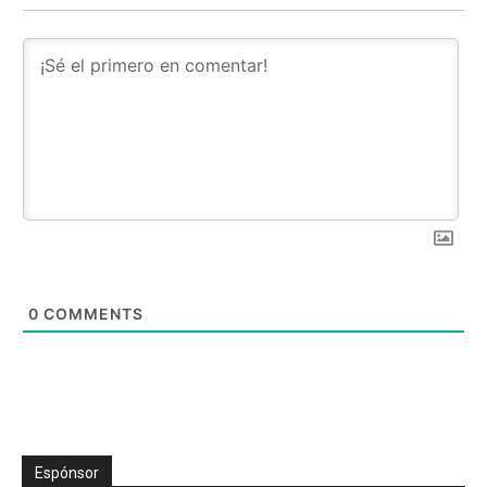
0
COMMENTS
Espónsor