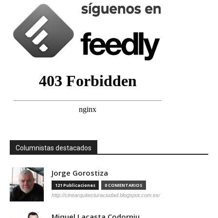
Columnistas destacados
Jorge Gorostiza
121 Publicaciones
0 COMENTARIOS
http://cinearquitecturaciudad.blogspot.com.es/
Miquel Lacasta Codorniu