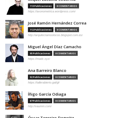
113 Publicaciones
0 COMENTARIOS
https://axonometrica.wordpress.com/
José Ramón Hernández Correa
112 Publicaciones
0 COMENTARIOS
http://arquitectamoslocos.blogspot.com.es/
Miguel Ángel Díaz Camacho
95 Publicaciones
0 COMENTARIOS
https://madc.xyz/
Ana Barreiro Blanco
92 Publicaciones
0 COMENTARIOS
https://tallerabierto.gal/gl/
Íñigo García Odiaga
87 Publicaciones
0 COMENTARIOS
http://vaumm.com/
Óscar Tenreiro Degwitz