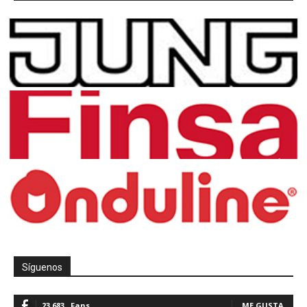
Síguenos
23,683
Fans
ME GUSTA