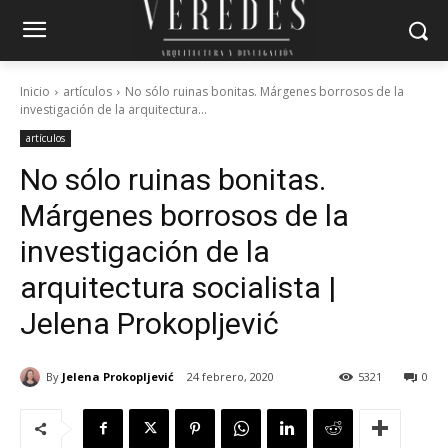
Inicio
artículos
No sólo ruinas bonitas. Márgenes borrosos de la
investigación de la arquitectura...
artículos
No sólo ruinas bonitas.
Márgenes borrosos de la
investigación de la
arquitectura socialista |
Jelena Prokopljević
By
Jelena Prokopljević
24 febrero, 2020
5321
0