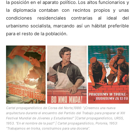
la posición en el aparato político. Los altos funcionarios y
la diplomacia contaban con recintos propios y unas
condiciones residenciales contrarias al ideal del
urbanismo socialista, marcando así un hábitat preferible
para el resto de la población.
Cartel propagandístico de Corea del Norte,1986: “¡Creemos una nueva
arquitectura durante el encuentro del Partido del Trabajo para preparar el XIII
Festival Mundial de Jóvenes y Estudiantes!” |Cartel propagandístico, URSS,
1953. “En el nombre de la paz!” | Cartel propagandístico, Polonia, 1953:
“Trabajamos en troika, construimos para una docena”.