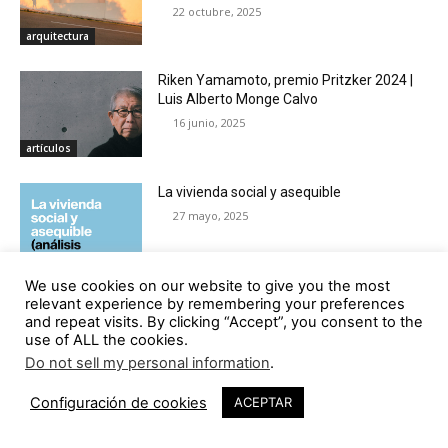
22 octubre, 2025
arquitectura
Riken Yamamoto, premio Pritzker 2024 |
Luis Alberto Monge Calvo
16 junio, 2025
artículos
La vivienda social y asequible
27 mayo, 2025
libros
We use cookies on our website to give you the most
relevant experience by remembering your preferences
Cuando el diseño excluye, un desafío en la
and repeat visits. By clicking “Accept”, you consent to the
era de la inclusión | Héctor J. Nava
use of ALL the cookies.
Fuenmayor
Do not sell my personal information
.
9 mayo, 2025
faro
Configuración de cookies
ACEPTAR
Residencia para personas mayores en
Pòrtol | Santi Vives Sanfeliu – Tomás