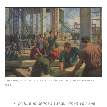
[:]
Czene Béla, Hikádi Erzsebet Construcción de la ciudad de Kazincbarcika,
1953.
“A picture is defined twice. When you see