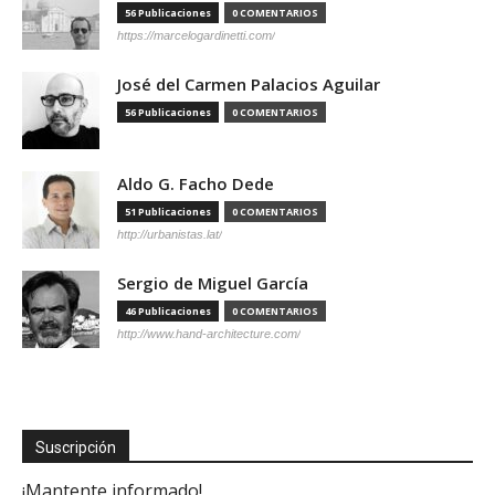
56 Publicaciones
0 COMENTARIOS
https://marcelogardinetti.com/
José del Carmen Palacios Aguilar
56 Publicaciones
0 COMENTARIOS
Aldo G. Facho Dede
51 Publicaciones
0 COMENTARIOS
http://urbanistas.lat/
Sergio de Miguel García
46 Publicaciones
0 COMENTARIOS
http://www.hand-architecture.com/
Suscripción