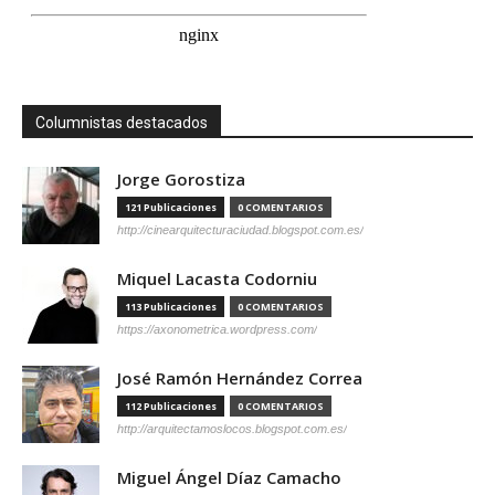
Columnistas destacados
Jorge Gorostiza
121 Publicaciones
0 COMENTARIOS
http://cinearquitecturaciudad.blogspot.com.es/
Miquel Lacasta Codorniu
113 Publicaciones
0 COMENTARIOS
https://axonometrica.wordpress.com/
José Ramón Hernández Correa
112 Publicaciones
0 COMENTARIOS
http://arquitectamoslocos.blogspot.com.es/
Miguel Ángel Díaz Camacho