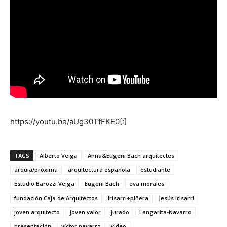
https://youtu.be/aUg30TfFKE0[:]
TAGS
Alberto Veiga
Anna&Eugeni Bach arquitectes
arquia/próxima
arquitectura española
estudiante
Estudio Barozzi Veiga
Eugeni Bach
eva morales
fundación Caja de Arquitectos
irisarri+piñera
Jesús Irisarri
joven arquitecto
joven valor
jurado
Langarita-Navarro
presentación
víctor navarro
video