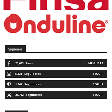
Síguenos
23,683
Fans
ME GUSTA
5,321
Seguidores
SEGUIR
1,844
Seguidores
SEGUIR
23,782
Seguidores
SEGUIR