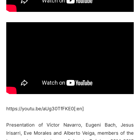
https://youtu.be/aUg30TfFKE0[:en]
Presentation of Víctor Navarro, Eugeni Bach, Jesus
Irisarri, Eve Morales and Alberto Veiga, members of the