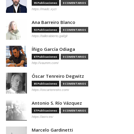
95 Publicaciones
0 COMENTARIOS
https://madc.xyz/
Ana Barreiro Blanco
92 Publicaciones
0 COMENTARIOS
https://tallerabierto.gal/gl/
Íñigo García Odiaga
87 Publicaciones
0 COMENTARIOS
http://vaumm.com/
Óscar Tenreiro Degwitz
85 Publicaciones
0 COMENTARIOS
https://oscartenreiro.com/
Antonio S. Río Vázquez
57 Publicaciones
0 COMENTARIOS
https://asrv.es/
Marcelo Gardinetti