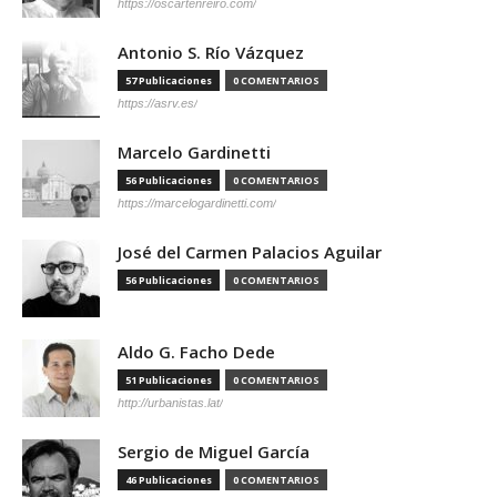
https://oscartenreiro.com/
Antonio S. Río Vázquez
57 Publicaciones
0 COMENTARIOS
https://asrv.es/
Marcelo Gardinetti
56 Publicaciones
0 COMENTARIOS
https://marcelogardinetti.com/
José del Carmen Palacios Aguilar
56 Publicaciones
0 COMENTARIOS
Aldo G. Facho Dede
51 Publicaciones
0 COMENTARIOS
http://urbanistas.lat/
Sergio de Miguel García
46 Publicaciones
0 COMENTARIOS