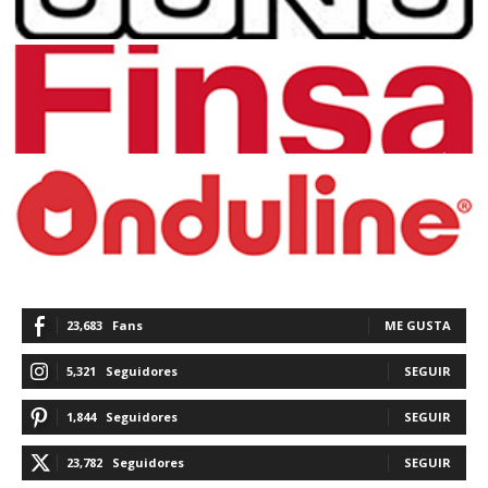
23,683
Fans
ME GUSTA
5,321
Seguidores
SEGUIR
1,844
Seguidores
SEGUIR
23,782
Seguidores
SEGUIR