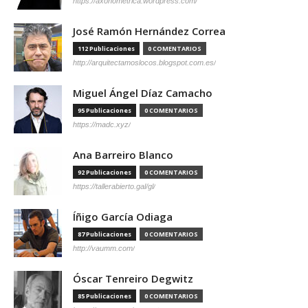
https://axonometrica.wordpress.com/
José Ramón Hernández Correa
112 Publicaciones
0 COMENTARIOS
http://arquitectamoslocos.blogspot.com.es/
Miguel Ángel Díaz Camacho
95 Publicaciones
0 COMENTARIOS
https://madc.xyz/
Ana Barreiro Blanco
92 Publicaciones
0 COMENTARIOS
https://tallerabierto.gal/gl/
Íñigo García Odiaga
87 Publicaciones
0 COMENTARIOS
http://vaumm.com/
Óscar Tenreiro Degwitz
85 Publicaciones
0 COMENTARIOS