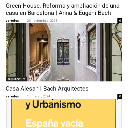
Green House. Reforma y ampliación de una
casa en Barcelona | Anna & Eugeni Bach
veredes
-
26 noviembre, 2025
0
[:]
arquitectura
Casa Alesan | Bach Arquitectes
veredes
-
13 marzo, 2024
0