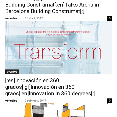
Building Construmat[:en]Talks Arena in
Barcelona Building Construmat[:]
veredes
-
11 abril, 2017
0
eventos
[:es]Innovación en 360
grados[:gl]Innovación en 360
graos[:en]Innovation in 360 degrees[:]
veredes
-
7 febrero, 2017
0