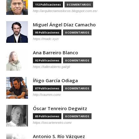
112 Publicaciones
0 COMENTARIOS
http://arquitectamoslocos.blogspot.com.es/
Miguel Ángel Díaz Camacho
95 Publicaciones
0 COMENTARIOS
https://madc.xyz/
Ana Barreiro Blanco
92 Publicaciones
0 COMENTARIOS
https://tallerabierto.gal/gl/
Íñigo García Odiaga
87 Publicaciones
0 COMENTARIOS
http://vaumm.com/
Óscar Tenreiro Degwitz
85 Publicaciones
0 COMENTARIOS
https://oscartenreiro.com/
Antonio S. Río Vázquez