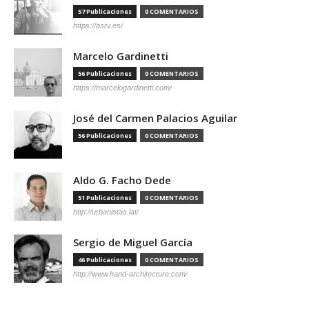
57 Publicaciones
0 COMENTARIOS
https://asrv.es/
Marcelo Gardinetti
56 Publicaciones
0 COMENTARIOS
https://marcelogardinetti.com/
José del Carmen Palacios Aguilar
56 Publicaciones
0 COMENTARIOS
Aldo G. Facho Dede
51 Publicaciones
0 COMENTARIOS
http://urbanistas.lat/
Sergio de Miguel García
46 Publicaciones
0 COMENTARIOS
http://www.hand-architecture.com/