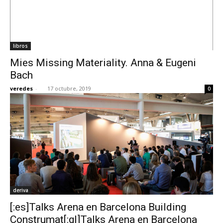
libros
Mies Missing Materiality. Anna & Eugeni
Bach
veredes
-
17 octubre, 2019
0
deriva
[:es]Talks Arena en Barcelona Building
Construmat[:gl]Talks Arena en Barcelona