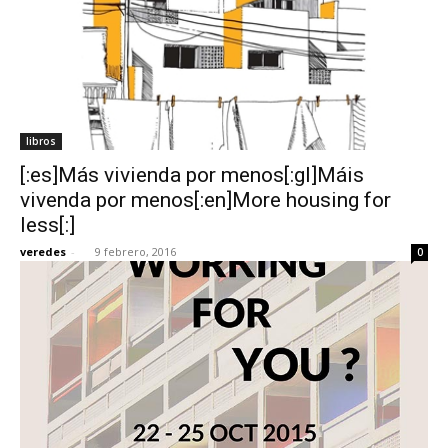
libros
[:es]Más vivienda por menos[:gl]Máis
vivenda por menos[:en]More housing for
less[:]
veredes
-
9 febrero, 2016
0