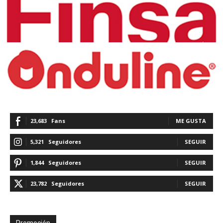
23,683
Fans
ME GUSTA
5,321
Seguidores
SEGUIR
1,844
Seguidores
SEGUIR
23,782
Seguidores
SEGUIR
Promoción