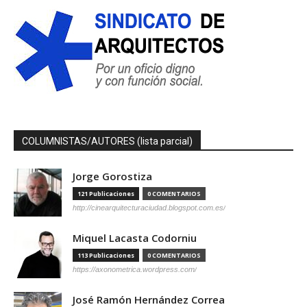
COLUMNISTAS/AUTORES (lista parcial)
Jorge Gorostiza
121 Publicaciones
0 COMENTARIOS
http://cinearquitecturaciudad.blogspot.com.es/
Miquel Lacasta Codorniu
113 Publicaciones
0 COMENTARIOS
https://axonometrica.wordpress.com/
José Ramón Hernández Correa