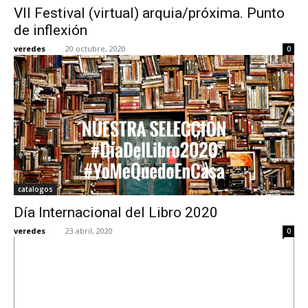
VII Festival (virtual) arquia/próxima. Punto
de inflexión
veredes
-
20 octubre, 2020
0
catalogos
Día Internacional del Libro 2020
veredes
-
23 abril, 2020
0