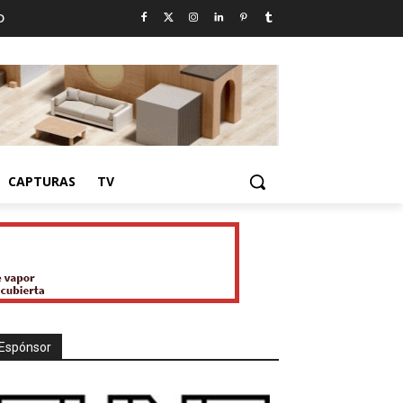
D
CAPTURAS
TV
Espónsor