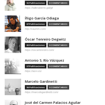
92 Publicaciones
0 COMENTARIOS
https://tallerabierto.gal/gl/
Íñigo García Odiaga
87 Publicaciones
0 COMENTARIOS
http://vaumm.com/
Óscar Tenreiro Degwitz
85 Publicaciones
0 COMENTARIOS
https://oscartenreiro.com/
Antonio S. Río Vázquez
57 Publicaciones
0 COMENTARIOS
https://asrv.es/
Marcelo Gardinetti
56 Publicaciones
0 COMENTARIOS
https://marcelogardinetti.com/
José del Carmen Palacios Aguilar