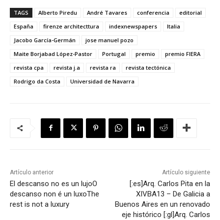
TAGS
Alberto Piredu
André Tavares
conferencia
editorial
España
firenze architecttura
indexnewspapers
Italia
Jacobo García-Germán
jose manuel pozo
Maite Borjabad López-Pastor
Portugal
premio
premio FIERA
revista cpa
revista j.a
revista ra
revista tectónica
Rodrigo da Costa
Universidad de Navarra
Artículo anterior
Artículo siguiente
El descanso no es un lujo
O
[:es]Arq. Carlos Pita en la
descanso non é un luxo
The
XIVBA13 – De Galicia a
rest is not a luxury
Buenos Aires en un renovado
eje histórico [:gl]Arq. Carlos