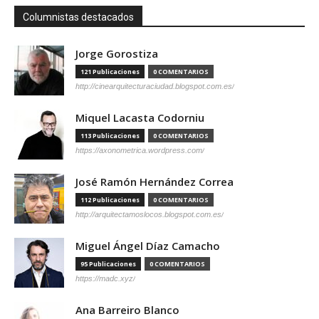
Columnistas destacados
Jorge Gorostiza
121 Publicaciones
0 COMENTARIOS
http://cinearquitecturaciudad.blogspot.com.es/
Miquel Lacasta Codorniu
113 Publicaciones
0 COMENTARIOS
https://axonometrica.wordpress.com/
José Ramón Hernández Correa
112 Publicaciones
0 COMENTARIOS
http://arquitectamoslocos.blogspot.com.es/
Miguel Ángel Díaz Camacho
95 Publicaciones
0 COMENTARIOS
https://madc.xyz/
Ana Barreiro Blanco