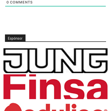
0
COMMENTS
Espónsor