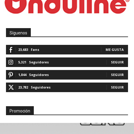
Síguenos
23,683
Fans
ME GUSTA
5,321
Seguidores
SEGUIR
1,844
Seguidores
SEGUIR
23,782
Seguidores
SEGUIR
Promoción