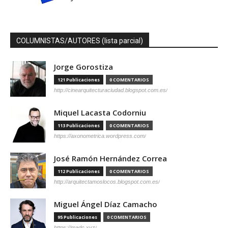
COLUMNISTAS/AUTORES (lista parcial)
Jorge Gorostiza
121 Publicaciones
0 COMENTARIOS
http://cinearquitecturaciudad.blogspot.com.es/
Miquel Lacasta Codorniu
113 Publicaciones
0 COMENTARIOS
https://axonometrica.wordpress.com/
José Ramón Hernández Correa
112 Publicaciones
0 COMENTARIOS
http://arquitectamoslocos.blogspot.com.es/
Miguel Ángel Díaz Camacho
95 Publicaciones
0 COMENTARIOS
https://madc.xyz/