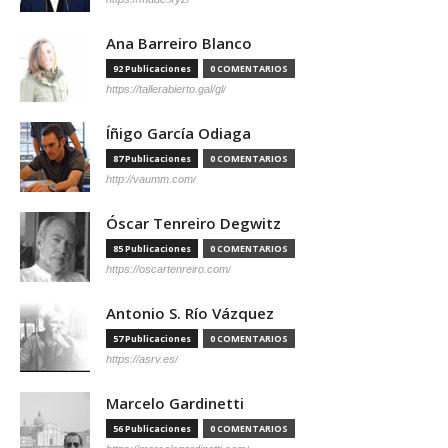
Ana Barreiro Blanco
92 Publicaciones
0 COMENTARIOS
https://tallerabierto.gal/gl/
Íñigo García Odiaga
87 Publicaciones
0 COMENTARIOS
http://vaumm.com/
Óscar Tenreiro Degwitz
85 Publicaciones
0 COMENTARIOS
https://oscartenreiro.com/
Antonio S. Río Vázquez
57 Publicaciones
0 COMENTARIOS
https://asrv.es/
Marcelo Gardinetti
56 Publicaciones
0 COMENTARIOS