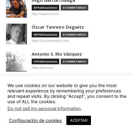
Íñigo García Odiaga
87 Publicaciones
0 COMENTARIOS
http://vaumm.com/
Óscar Tenreiro Degwitz
85 Publicaciones
0 COMENTARIOS
https://oscartenreiro.com/
Antonio S. Río Vázquez
57 Publicaciones
0 COMENTARIOS
https://asrv.es/
Marcelo Gardinetti
We use cookies on our website to give you the most
56 Publicaciones
0 COMENTARIOS
relevant experience by remembering your preferences
https://marcelogardinetti.com/
and repeat visits. By clicking “Accept”, you consent to the
use of ALL the cookies.
José del Carmen Palacios Aguilar
Do not sell my personal information
.
56 Publicaciones
0 COMENTARIOS
Configuración de cookies
ACEPTAR