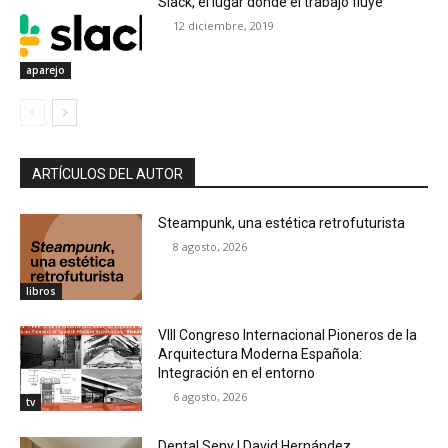
Slack, el lugar donde el trabajo fluye
12 diciembre, 2019
aparejo
ARTÍCULOS DEL AUTOR
Steampunk, una estética retrofuturista
8 agosto, 2026
libros
VIII Congreso Internacional Pioneros de la
Arquitectura Moderna Española:
Integración en el entorno
6 agosto, 2026
tv
Dental Seny | David Hernández