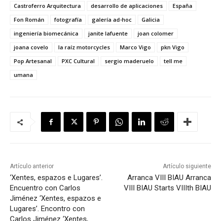
Castroferro Arquitectura
desarrollo de aplicaciones
España
Fon Román
fotografía
galería ad-hoc
Galicia
ingeniería biomecánica
janite lafuente
joan colomer
joana covelo
la raíz motorcycles
Marco Vigo
pkn Vigo
Pop Artesanal
PXC Cultural
sergio maderuelo
tell me
umana
Artículo anterior
Artículo siguiente
‘Xentes, espazos e Lugares’.
Arranca VIII BIAU
Arranca
Encuentro con Carlos
VIII BIAU
Starts VIIIth BIAU
Jiménez
‘Xentes, espazos e
Lugares’. Encontro con
Carlos Jiménez
‘Xentes,