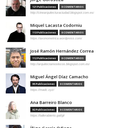
121 Publicaciones
0 COMENTARIOS
http://cinearquitecturaciudad.blogspot.com.es/
Miquel Lacasta Codorniu
113 Publicaciones
0 COMENTARIOS
https://axonometrica.wordpress.com/
José Ramón Hernández Correa
112 Publicaciones
0 COMENTARIOS
http://arquitectamoslocos.blogspot.com.es/
Miguel Ángel Díaz Camacho
95 Publicaciones
0 COMENTARIOS
https://madc.xyz/
Ana Barreiro Blanco
92 Publicaciones
0 COMENTARIOS
https://tallerabierto.gal/gl/