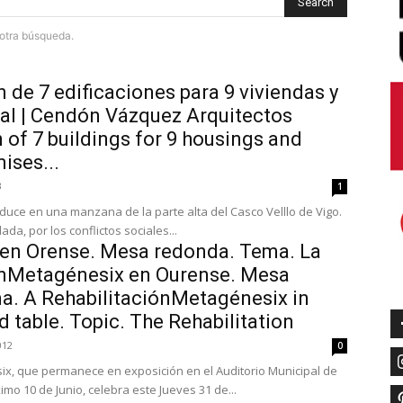
Search
e otra búsqueda.
n de 7 edificaciones para 9 viviendas y
ial | Cendón Vázquez Arquitectos
n of 7 buildings for 9 housings and
ises...
3
1
duce en una manzana de la parte alta del Casco Velllo de Vigo.
a, por los conflictos sociales...
en Orense. Mesa redonda. Tema. La
ónMetagénesix en Ourense. Mesa
a. A RehabilitaciónMetagénesix in
 table. Topic. The Rehabilitation
012
0
ix, que permanece en exposición en el Auditorio Municipal de
mo 10 de Junio, celebra este Jueves 31 de...