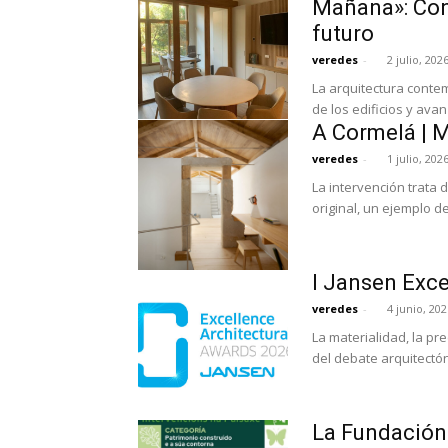
Mañana»: Cons
futuro
veredes
-
2 julio, 202
La arquitectura conte
de los edificios y av
A Cormelá | 
veredes
-
1 julio, 202
La intervención trata 
original, un ejemplo d
I Jansen Exce
veredes
-
4 junio, 202
La materialidad, la pre
del debate arquitectó
La Fundación