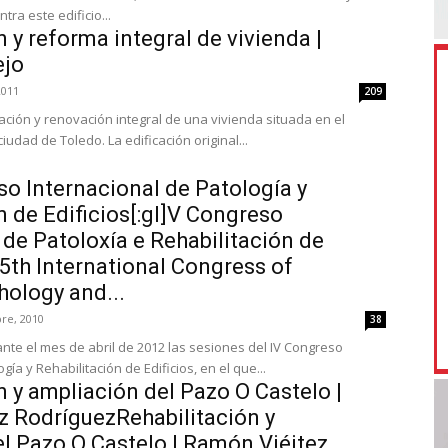
ra este edificio...
n y reforma integral de vivienda |
ejo
2011
209
itación y renovación integral de una vivienda situada en el
ciudad de Toledo. La edificación original...
so Internacional de Patología y
n de Edificios[:gl]V Congreso
 de Patoloxía e Rehabilitación de
] 5th International Congress of
hology and...
re, 2010
38
nte el mes de abril de 2012 las sesiones del IV Congreso
gía y Rehabilitación de Edificios, en el que...
n y ampliación del Pazo O Castelo |
z RodríguezRehabilitación y
l Pazo O Castelo | Ramón Viéitez