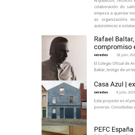
Arquitectos Técnicos 
colaboración do saló
empeza a quentar mot
as organizacións do
autonómicas e estatai
Rafael Baltar
compromiso e
veredes
-
28 julio, 20
El Colegio Oficial de 
Baltar, testigo de un 
Casa Azul | e
veredes
-
8 julio, 202
Este proyecto es el p
poveras. Concebidas e
PEFC España i