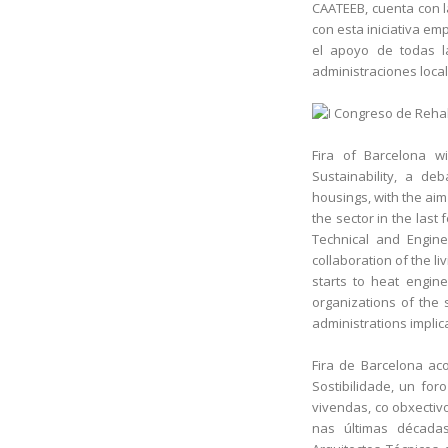
CAATEEB, cuenta con l
con esta iniciativa em
el apoyo de todas la
administraciones local
Fira of Barcelona wi
Sustainability, a de
housings, with the aim
the sector in the last
Technical and Engine
collaboration of the li
starts to heat engine
organizations of the 
administrations implic
Fira de Barcelona ac
Sostibilidade, un fo
vivendas, co obxectiv
nas últimas décadas