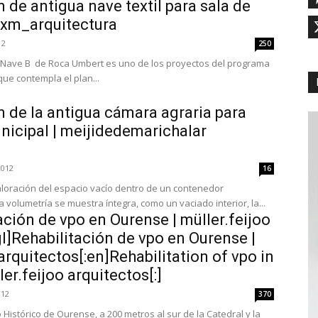
n de antigua nave textil para sala de
xxm_arquitectura
12
250
la Nave B de Roca Umbert es uno de los proyectos del programa
que contempla el plan...
n de la antigua cámara agraria para
nicipal | meijidedemarichalar
2012
16
aloración del espacio vacío dentro de un contenedor
 volumetría se muestra íntegra, como un vaciado interior, la...
tación de vpo en Ourense | müller.feijoo
gl]Rehabilitación de vpo en Ourense |
arquitectos[:en]Rehabilitation of vpo in
er.feijoo arquitectos[:]
012
370
o Histórico de Ourense, a 200 metros al sur de la Catedral y la