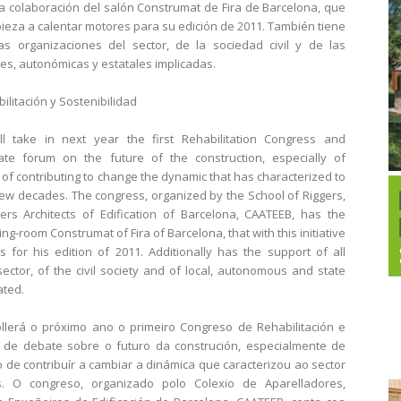
a colaboración del salón Construmat de Fira de Barcelona, que
pieza a calentar motores para su edición de 2011. También tiene
s organizaciones del sector, de la sociedad civil y de las
es, autonómicas y estatales implicadas.
ll take in next year the first Rehabilitation Congress and
bate forum on the future of the construction, especially of
 of contributing to change the dynamic that has characterized to
 few decades. The congress, organized by the School of Riggers,
ers Architects of Edification of Barcelona, CAATEEB, has the
ving-room Construmat of Fira of Barcelona, that with this initiative
s for his edition of 2011. Additionally has the support of all
sector, of the civil society and of local, autonomous and state
ated.
ollerá o próximo ano o primeiro Congreso de Rehabilitación e
ro de debate sobre o futuro da construción, especialmente de
o de contribuír a cambiar a dinámica que caracterizou ao sector
. O congreso, organizado polo Colexio de Aparelladores,