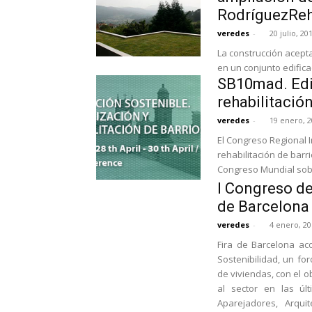
RodríguezReha
veredes
-
20 julio, 20
La construcción acepta
en un conjunto edifica
SB10mad. Edif
rehabilitació
veredes
-
19 enero, 
El Congreso Regional I
rehabilitación de barr
Congreso Mundial sobr
I Congreso de
de Barcelona
veredes
-
4 enero, 20
Fira de Barcelona ac
Sostenibilidad, un fo
de viviendas, con el o
al sector en las úl
Aparejadores, Arqui