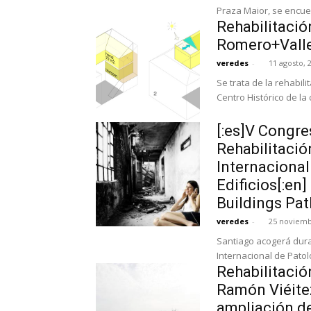
Praza Maior, se encuent
Rehabilitació
Romero+Vall
veredes
-
11 agosto, 
Se trata de la rehabil
Centro Histórico de la 
[:es]V Congre
Rehabilitació
Internacional
Edificios[:en
Buildings Pat
veredes
-
25 noviemb
Santiago acogerá dura
Internacional de Patolo
Rehabilitació
Ramón Viéite
ampliación de