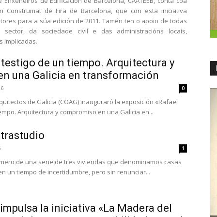
e Enxeñeiros de Edificación de Barcelona, CAATEEB, conta coa
n Construmat de Fira de Barcelona, que con esta iniciativa
ores para a súa edición de 2011. Tamén ten o apoio de todas
 sector, da sociedade civil e das administracións locais,
s implicadas.
, testigo de un tiempo. Arquitectura y
n una Galicia en transformación
26
0
Arquitectos de Galicia (COAG) inauguraró la exposición «Rafael
tiempo. Arquitectura y compromiso en una Galicia en...
xtrastudio
6
1
rimero de una serie de tres viviendas que denominamos casas
n un tiempo de incertidumbre, pero sin renunciar...
mpulsa la iniciativa «La Madera del