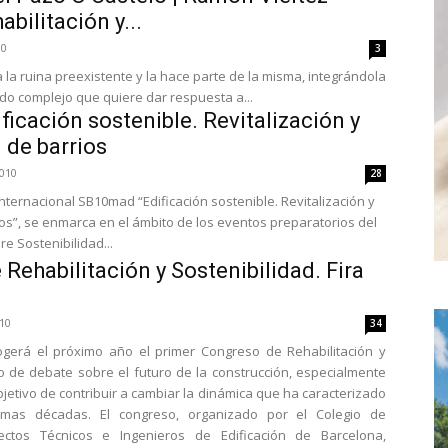
bilitación y...
10
3
 la ruina preexistente y la hace parte de la misma, integrándola
do complejo que quiere dar respuesta a...
icación sostenible. Revitalización y
n de barrios
2010
28
nternacional SB10mad “Edificación sostenible. Revitalización y
ios”, se enmarca en el ámbito de los eventos preparatorios del
e Sostenibilidad...
 Rehabilitación y Sostenibilidad. Fira
10
34
ogerá el próximo año el primer Congreso de Rehabilitación y
ro de debate sobre el futuro de la construcción, especialmente
bjetivo de contribuir a cambiar la dinámica que ha caracterizado
timas décadas. El congreso, organizado por el Colegio de
tectos Técnicos e Ingenieros de Edificación de Barcelona,