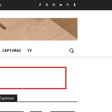
D
CAPTURAS
TV
Espónsor