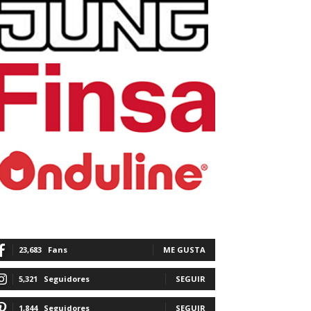
23,683
Fans
ME GUSTA
5,321
Seguidores
SEGUIR
1,844
Seguidores
SEGUIR