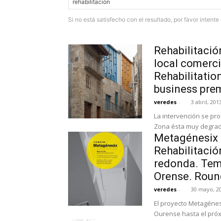
Si no está satisfecho con el resultado, por favor intent
Rehabilitació
local comerc
Rehabilitatio
business prem
veredes
-
3 abril, 201
La intervención se pro
Zona ésta muy degradad
Metagénesix 
Rehabilitaci
redonda. Tem
Orense. Round
veredes
-
30 mayo, 2
El proyecto Metagénes
Ourense hasta el próxi