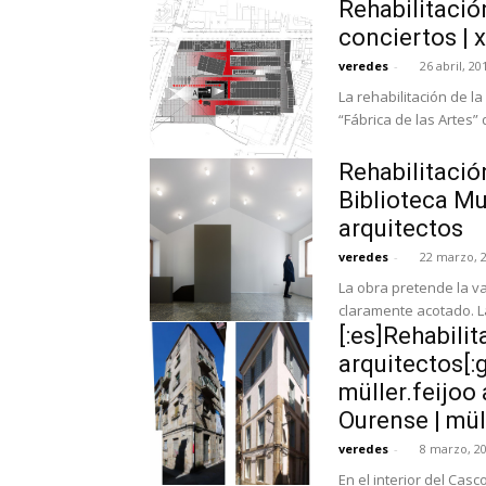
Rehabilitació
conciertos | 
veredes
-
26 abril, 20
La rehabilitación de 
“Fábrica de las Artes” 
Rehabilitació
Biblioteca Mu
arquitectos
veredes
-
22 marzo, 
La obra pretende la v
claramente acotado. La
[:es]Rehabili
arquitectos[:
müller.feijoo 
Ourense | müll
veredes
-
8 marzo, 2
En el interior del Casc