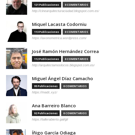
121 Publicaciones
0 COMENTARIOS
http://cinearquitecturaciudad.blogspot.com.es/
Miquel Lacasta Codorniu
113 Publicaciones
0 COMENTARIOS
https://axonometrica.wordpress.com/
José Ramón Hernández Correa
112 Publicaciones
0 COMENTARIOS
http://arquitectamoslocos.blogspot.com.es/
Miguel Ángel Díaz Camacho
95 Publicaciones
0 COMENTARIOS
https://madc.xyz/
Ana Barreiro Blanco
92 Publicaciones
0 COMENTARIOS
https://tallerabierto.gal/gl/
Íñigo García Odiaga