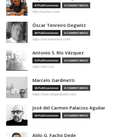
87 Publicaciones
0 COMENTARIOS
http://vaumm.com/
Óscar Tenreiro Degwitz
85 Publicaciones
0 COMENTARIOS
https://oscartenreiro.com/
Antonio S. Río Vázquez
57 Publicaciones
0 COMENTARIOS
https://asrv.es/
Marcelo Gardinetti
56 Publicaciones
0 COMENTARIOS
https://marcelogardinetti.com/
José del Carmen Palacios Aguilar
56 Publicaciones
0 COMENTARIOS
Aldo G. Facho Dede