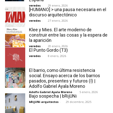
veredes
-
29 enero, 2026
[HUMANO] > una pausa necesaria en el
discurso arquitectónico
veredes
-
27 enero, 2026
Klee y Mies. El arte moderno de
construir entre las cosas y la espera de
la aparición
veredes
-
20 enero, 2026
El Punto Gordo (T3)
veredes
-
8 enero, 2026
El barrio, como última resistencia
social. Ensayo acerca de los barrios
pasados, presentes y futuros (I) |
Adolfo Gabriel Ayala Moreno
Adolfo Gabriel Ayala Moreno
-
5 enero, 2026
Bajo sospecha | bRijUNi
bRijUNi arquitectos
-
29 diciembre, 2025