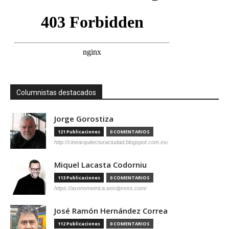
Columnistas destacados
Jorge Gorostiza
121 Publicaciones
0 COMENTARIOS
http://cinearquitecturaciudad.blogspot.com.es/
Miquel Lacasta Codorniu
113 Publicaciones
0 COMENTARIOS
https://axonometrica.wordpress.com/
José Ramón Hernández Correa
112 Publicaciones
0 COMENTARIOS