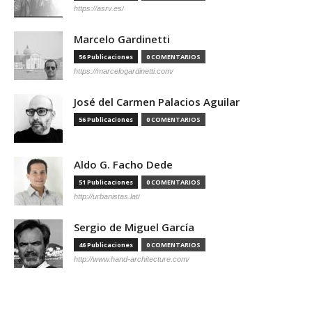
https://asrv.es/
Marcelo Gardinetti
56 Publicaciones
0 COMENTARIOS
https://marcelogardinetti.com/
José del Carmen Palacios Aguilar
56 Publicaciones
0 COMENTARIOS
Aldo G. Facho Dede
51 Publicaciones
0 COMENTARIOS
http://urbanistas.lat/
Sergio de Miguel García
46 Publicaciones
0 COMENTARIOS
http://www.hand-architecture.com/