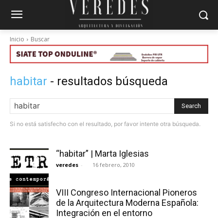
Inicio
Buscar
habitar
- resultados búsqueda
Search
Si no está satisfecho con el resultado, por favor intente otra búsqueda.
“habitar” | Marta Iglesias
veredes
-
16 febrero, 2010
VIII Congreso Internacional Pioneros
de la Arquitectura Moderna Española:
Integración en el entorno