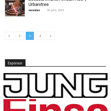
Urbanitree
veredes
-
30 julio, 2025
2
3
4
Espónsor