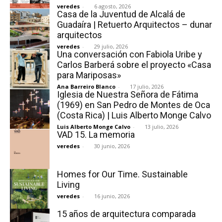
veredes
-
6 agosto, 2026
Casa de la Juventud de Alcalá de
Guadaíra | Retuerto Arquitectos – dunar
arquitectos
veredes
-
29 julio, 2026
Una conversación con Fabiola Uribe y
[:]
Carlos Barberá sobre el proyecto «Casa
para Mariposas»
Ana Barreiro Blanco
-
17 julio, 2026
Iglesia de Nuestra Señora de Fátima
(1969) en San Pedro de Montes de Oca
(Costa Rica) | Luis Alberto Monge Calvo
Luis Alberto Monge Calvo
-
13 julio, 2026
VAD 15. La memoria
veredes
-
30 junio, 2026
Homes for Our Time. Sustainable
Living
veredes
-
16 junio, 2026
15 años de arquitectura comparada