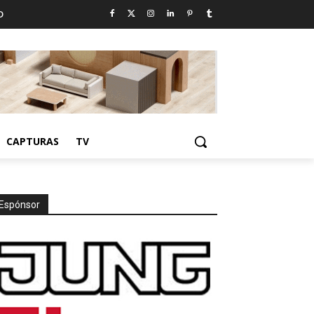
D
CAPTURAS
TV
Espónsor