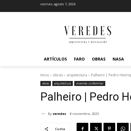
viernes, agosto 7, 2026
ARTÍCULOS
FARO
OBRAS
NASA
Inicio
obras
arquitectura
Palheiro | Pedro Henriq
obras
arquitectura
vivienda unifamiliar
Palheiro | Pedro H
By
veredes
8 noviembre, 2023
Cuota