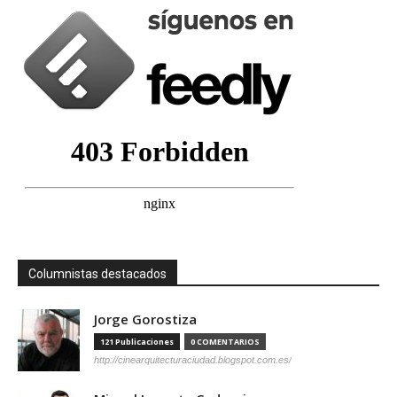
Columnistas destacados
Jorge Gorostiza
121 Publicaciones
0 COMENTARIOS
http://cinearquitecturaciudad.blogspot.com.es/