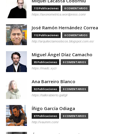
Miquel Lacasta Codorniu
113 Publicaciones
0 COMENTARIOS
https://axonometrica.wordpress.com/
José Ramón Hernández Correa
112 Publicaciones
0 COMENTARIOS
http://arquitectamoslocos.blogspot.com.es/
Miguel Ángel Díaz Camacho
95 Publicaciones
0 COMENTARIOS
https://madc.xyz/
Ana Barreiro Blanco
92 Publicaciones
0 COMENTARIOS
https://tallerabierto.gal/gl/
Íñigo García Odiaga
87 Publicaciones
0 COMENTARIOS
http://vaumm.com/