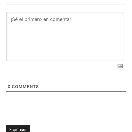
0
COMMENTS
Espónsor