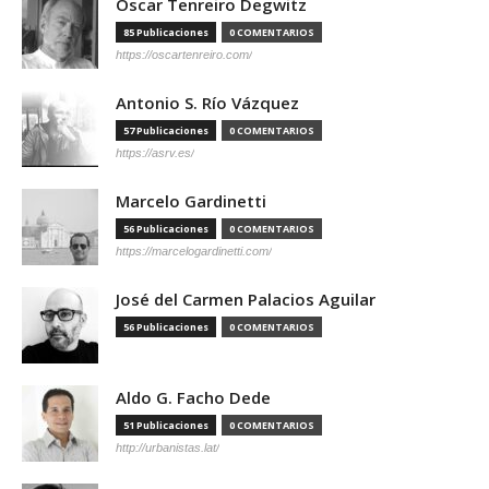
Óscar Tenreiro Degwitz
85 Publicaciones
0 COMENTARIOS
https://oscartenreiro.com/
Antonio S. Río Vázquez
57 Publicaciones
0 COMENTARIOS
https://asrv.es/
Marcelo Gardinetti
56 Publicaciones
0 COMENTARIOS
https://marcelogardinetti.com/
José del Carmen Palacios Aguilar
56 Publicaciones
0 COMENTARIOS
Aldo G. Facho Dede
51 Publicaciones
0 COMENTARIOS
http://urbanistas.lat/