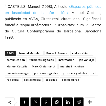
4
CASTELLS, Manuel (1998), Artículo
«Espacios públicos
en lasociedad de la información»
Manuel Castells,
publicado en VVAA, Ciutat real, ciutat ideal. Significat i
funció a l’espai urbàmodern, “Urbanitats” núm. 7, Centro
de Cultura Contemporánea de Barcelona, Barcelona
1998.
TAGS
Armand Mattelart
Bruce R. Powers
codigo abierto
comunicación
formatos digitales
información
jan van dijk
Manuel Castells
Marc Chalamanch
marshall mcluhan
nueva tecnologia
procesos digitales
procesos globales
red
red social
social media
sociedad
sociedad red