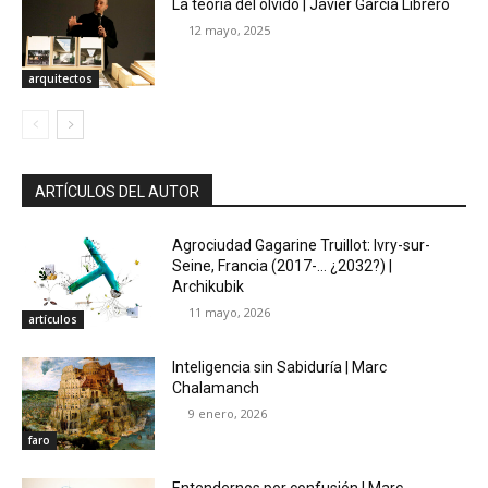
La teoría del olvido | Javier García Librero
12 mayo, 2025
arquitectos
ARTÍCULOS DEL AUTOR
Agrociudad Gagarine Truillot: Ivry-sur-
Seine, Francia (2017-… ¿2032?) |
Archikubik
11 mayo, 2026
artículos
Inteligencia sin Sabiduría | Marc
Chalamanch
9 enero, 2026
faro