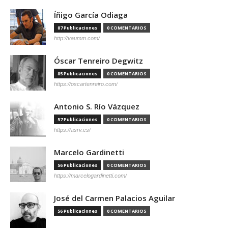
Íñigo García Odiaga
87 Publicaciones
0 COMENTARIOS
http://vaumm.com/
Óscar Tenreiro Degwitz
85 Publicaciones
0 COMENTARIOS
https://oscartenreiro.com/
Antonio S. Río Vázquez
57 Publicaciones
0 COMENTARIOS
https://asrv.es/
Marcelo Gardinetti
56 Publicaciones
0 COMENTARIOS
https://marcelogardinetti.com/
José del Carmen Palacios Aguilar
56 Publicaciones
0 COMENTARIOS