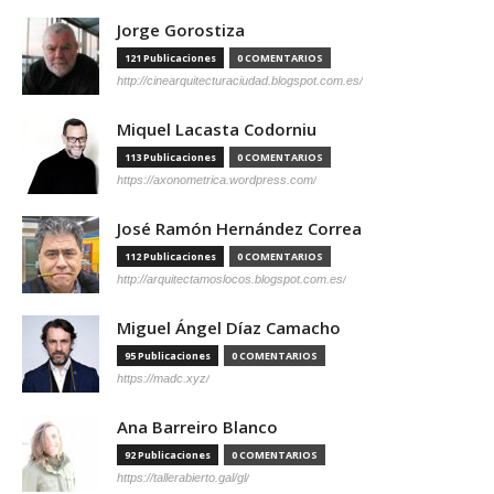
Jorge Gorostiza
121 Publicaciones
0 COMENTARIOS
http://cinearquitecturaciudad.blogspot.com.es/
Miquel Lacasta Codorniu
113 Publicaciones
0 COMENTARIOS
https://axonometrica.wordpress.com/
José Ramón Hernández Correa
112 Publicaciones
0 COMENTARIOS
http://arquitectamoslocos.blogspot.com.es/
Miguel Ángel Díaz Camacho
95 Publicaciones
0 COMENTARIOS
https://madc.xyz/
Ana Barreiro Blanco
92 Publicaciones
0 COMENTARIOS
https://tallerabierto.gal/gl/