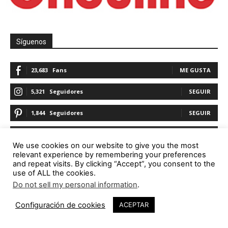
Síguenos
23,683
Fans
ME GUSTA
5,321
Seguidores
SEGUIR
1,844
Seguidores
SEGUIR
23,782
Seguidores
SEGUIR
We use cookies on our website to give you the most
relevant experience by remembering your preferences
and repeat visits. By clicking “Accept”, you consent to the
use of ALL the cookies.
Promoción
Do not sell my personal information
.
Configuración de cookies
ACEPTAR