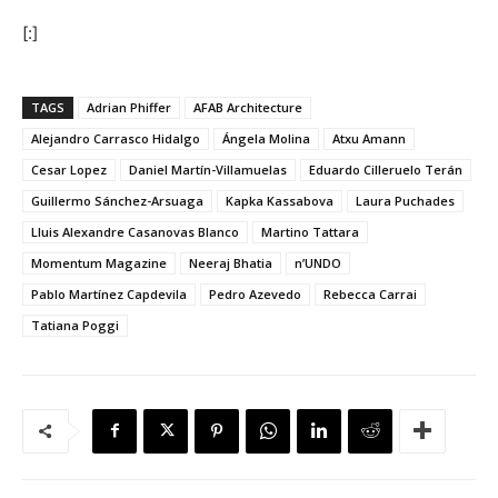
[:]
TAGS
Adrian Phiffer
AFAB Architecture
Alejandro Carrasco Hidalgo
Ángela Molina
Atxu Amann
Cesar Lopez
Daniel Martín-Villamuelas
Eduardo Cilleruelo Terán
Guillermo Sánchez-Arsuaga
Kapka Kassabova
Laura Puchades
Lluis Alexandre Casanovas Blanco
Martino Tattara
Momentum Magazine
Neeraj Bhatia
n’UNDO
Pablo Martínez Capdevila
Pedro Azevedo
Rebecca Carrai
Tatiana Poggi