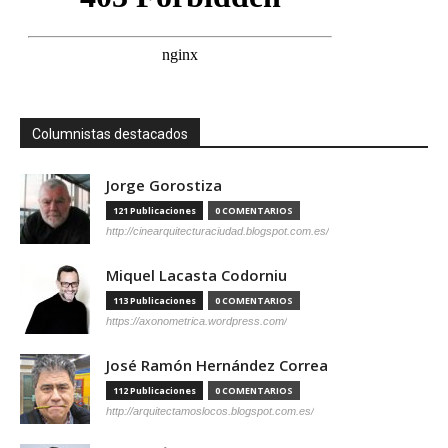
Columnistas destacados
Jorge Gorostiza
121 Publicaciones
0 COMENTARIOS
http://cinearquitecturaciudad.blogspot.com.es/
Miquel Lacasta Codorniu
113 Publicaciones
0 COMENTARIOS
https://axonometrica.wordpress.com/
José Ramón Hernández Correa
112 Publicaciones
0 COMENTARIOS
http://arquitectamoslocos.blogspot.com.es/