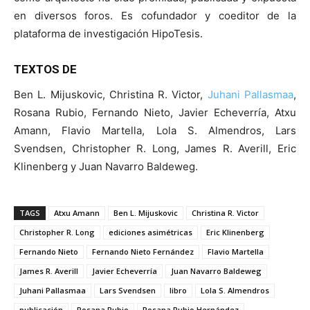
en diversos foros. Es cofundador y coeditor de la
plataforma de investigación HipoTesis.
TEXTOS DE
Ben L. Mijuskovic, Christina R. Victor,
Juhani Pallasmaa
,
Rosana Rubio, Fernando Nieto, Javier Echeverría, Atxu
Amann, Flavio Martella, Lola S. Almendros, Lars
Svendsen, Christopher R. Long, James R. Averill, Eric
Klinenberg y Juan Navarro Baldeweg.
TAGS
Atxu Amann
Ben L. Mijuskovic
Christina R. Victor
Christopher R. Long
ediciones asimétricas
Eric Klinenberg
Fernando Nieto
Fernando Nieto Fernández
Flavio Martella
James R. Averill
Javier Echeverría
Juan Navarro Baldeweg
Juhani Pallasmaa
Lars Svendsen
libro
Lola S. Almendros
publicación
Rosana Rubio
Rosana Rubio Hernández