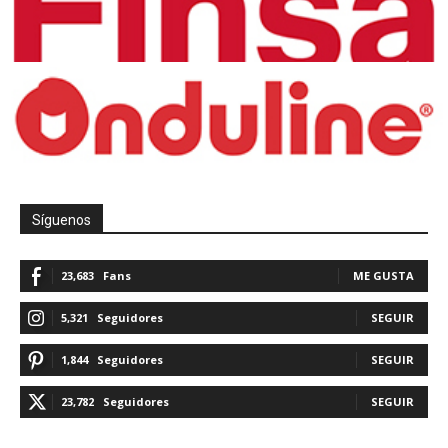
Síguenos
23,683
Fans
ME GUSTA
5,321
Seguidores
SEGUIR
1,844
Seguidores
SEGUIR
23,782
Seguidores
SEGUIR