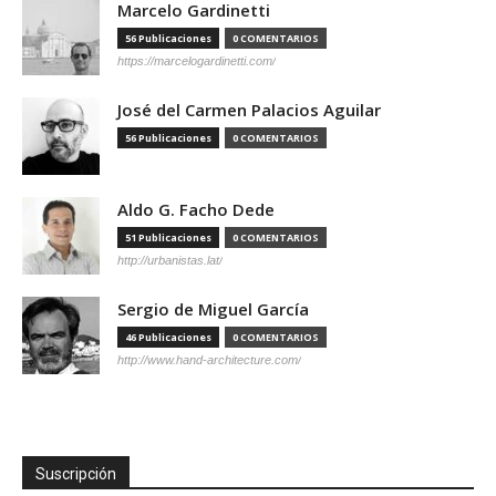
Marcelo Gardinetti
56 Publicaciones
0 COMENTARIOS
https://marcelogardinetti.com/
José del Carmen Palacios Aguilar
56 Publicaciones
0 COMENTARIOS
Aldo G. Facho Dede
51 Publicaciones
0 COMENTARIOS
http://urbanistas.lat/
Sergio de Miguel García
46 Publicaciones
0 COMENTARIOS
http://www.hand-architecture.com/
Suscripción