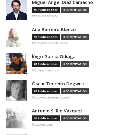
Miguel Ángel Díaz Camacho
95 Publicaciones
0 COMENTARIOS
https://madc.xyz/
Ana Barreiro Blanco
92 Publicaciones
0 COMENTARIOS
https://tallerabierto.gal/gl/
Íñigo García Odiaga
87 Publicaciones
0 COMENTARIOS
http://vaumm.com/
Óscar Tenreiro Degwitz
85 Publicaciones
0 COMENTARIOS
https://oscartenreiro.com/
Antonio S. Río Vázquez
57 Publicaciones
0 COMENTARIOS
https://asrv.es/