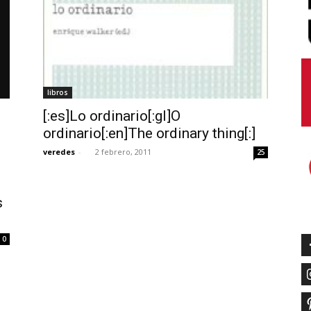
libros
[:es]Lo ordinario[:gl]O
s
ordinario[:en]The ordinary thing[:]
veredes
-
2 febrero, 2011
25
s
0