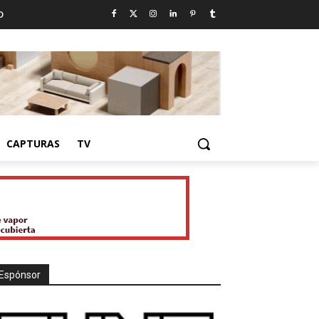
D
CAPTURAS
TV
Espónsor