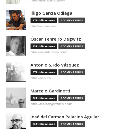
https://tallerabierto.gal/gl/
Íñigo García Odiaga
87 Publicaciones
0 COMENTARIOS
http://vaumm.com/
Óscar Tenreiro Degwitz
85 Publicaciones
0 COMENTARIOS
https://oscartenreiro.com/
Antonio S. Río Vázquez
57 Publicaciones
0 COMENTARIOS
https://asrv.es/
Marcelo Gardinetti
56 Publicaciones
0 COMENTARIOS
https://marcelogardinetti.com/
José del Carmen Palacios Aguilar
56 Publicaciones
0 COMENTARIOS