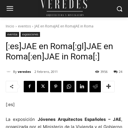
Inicio
eventos
JAE en RomaJAE en RomaJAE in Roma
eventos
exposiciones
[:es]JAE en Roma[:gl]JAE en
Roma[:en]JAE in Roma[:]
By
veredes
2 febrero, 2011
3956
24
[:es]
La exposición
Jóvenes Arquitectos Españoles – JAE
,
organizada por el Ministerio de la Vivienda y el Gobierno