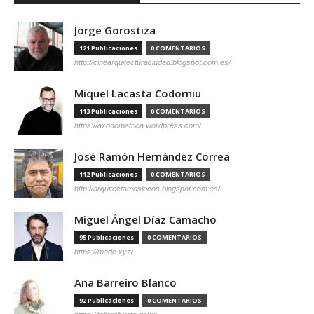
Jorge Gorostiza
121 Publicaciones
0 COMENTARIOS
http://cinearquitecturaciudad.blogspot.com.es/
Miquel Lacasta Codorniu
113 Publicaciones
0 COMENTARIOS
https://axonometrica.wordpress.com/
José Ramón Hernández Correa
112 Publicaciones
0 COMENTARIOS
http://arquitectamoslocos.blogspot.com.es/
Miguel Ángel Díaz Camacho
95 Publicaciones
0 COMENTARIOS
https://madc.xyz/
Ana Barreiro Blanco
92 Publicaciones
0 COMENTARIOS