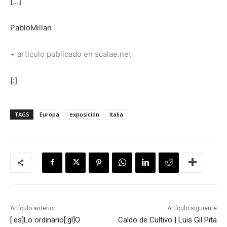
[…]
PabloMillan
+ articulo publicado en scalae.net
[:]
TAGS
Europa
exposición
Italia
Artículo anterior
Artículo siguiente
[:es]Lo ordinario[:gl]O
Caldo de Cultivo | Luis Gil Pita